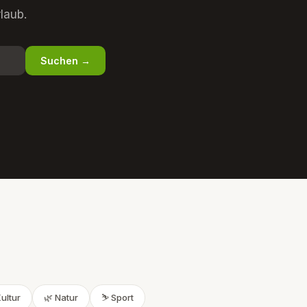
laub.
Suchen →
Kultur
🌿 Natur
⛷️ Sport