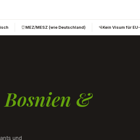
bisch
⏰
MEZ/MESZ (wie Deutschland)
🛂
Kein Visum für EU
s Bosnien &
rants und