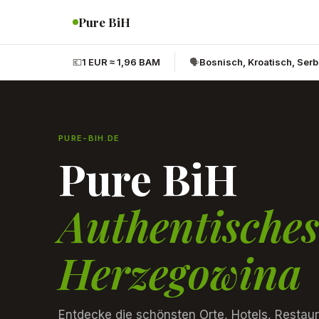
Pure BiH
💶
1 EUR ≈ 1,96 BAM
🗣️
Bosnisch, Kroatisch, Ser
PURE-BIH.DE
Pure BiH
Authentische
Herzegowina
Entdecke die schönsten Orte, Hotels, Restau