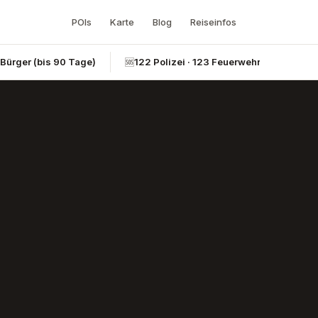
POIs
Karte
Blog
Reiseinfos
-Bürger (bis 90 Tage)
🆘
122 Polizei · 123 Feuerwehr · 124 Rettun