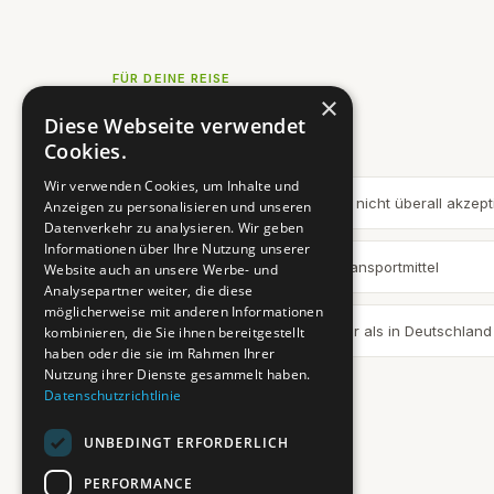
FÜR DEINE REISE
×
Insider-Tipps
Diese Webseite verwendet
Cookies.
Wir verwenden Cookies, um Inhalte und
💡 Bargeld mitnehmen — Karten nicht überall akzepti
Anzeigen zu personalisieren und unseren
Datenverkehr zu analysieren. Wir geben
Informationen über Ihre Nutzung unserer
🚌 Busse sind das günstigste Transportmittel
Website auch an unsere Werbe- und
Analysepartner weiter, die diese
möglicherweise mit anderen Informationen
🛒 Čevapi im Original sind kleiner als in Deutschland
kombinieren, die Sie ihnen bereitgestellt
haben oder die sie im Rahmen Ihrer
Nutzung ihrer Dienste gesammelt haben.
Datenschutzrichtlinie
UNBEDINGT ERFORDERLICH
PERFORMANCE