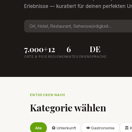
Erlebnisse — kuratiert für deinen perfekten Ur
7.000+
12
6
DE
ORTE & POIS
REGIONEN
KATEGORIEN
SPRACHE
ENTDECKEN NACH
Kategorie wählen
Alle
🏨 Unterkunft
🍽️ Gastronomie
🏛️ 