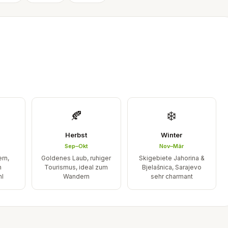
🍂
❄️
Herbst
Winter
Sep–Okt
Nov–Mär
ern,
Goldenes Laub, ruhiger
Skigebiete Jahorina &
n
Tourismus, ideal zum
Bjelašnica, Sarajevo
hl
Wandern
sehr charmant