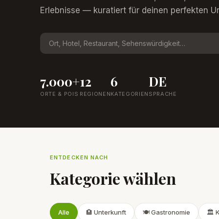
Erlebnisse — kuratiert für deinen perfekten Ur
7.000+
12
6
DE
ORTE & POIS
REGIONEN
KATEGORIEN
SPRACHE
ENTDECKEN NACH
Kategorie wählen
Alle
🏨 Unterkunft
🍽️ Gastronomie
🏛️ 