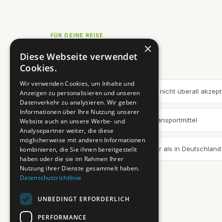
FÜR DEINE REISE
×
Insider-Tipps
Diese Webseite verwendet
Cookies.
Wir verwenden Cookies, um Inhalte und
💡 Bargeld mitnehmen — Karten nicht überall akzepti
Anzeigen zu personalisieren und unseren
Datenverkehr zu analysieren. Wir geben
Informationen über Ihre Nutzung unserer
🚌 Busse sind das günstigste Transportmittel
Website auch an unsere Werbe- und
Analysepartner weiter, die diese
möglicherweise mit anderen Informationen
🛒 Čevapi im Original sind kleiner als in Deutschland
kombinieren, die Sie ihnen bereitgestellt
haben oder die sie im Rahmen Ihrer
Nutzung ihrer Dienste gesammelt haben.
Datenschutzrichtlinie
UNBEDINGT ERFORDERLICH
PERFORMANCE