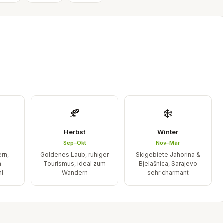
🍂
❄️
Herbst
Winter
Sep–Okt
Nov–Mär
ern,
Goldenes Laub, ruhiger
Skigebiete Jahorina &
n
Tourismus, ideal zum
Bjelašnica, Sarajevo
hl
Wandern
sehr charmant