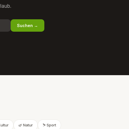
laub.
Suchen →
Kultur
🌿 Natur
⛷️ Sport