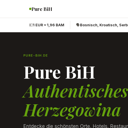
Pure BiH
💶
1 EUR ≈ 1,96 BAM
🗣️
Bosnisch, Kroatisch, Ser
PURE-BIH.DE
Pure BiH
Authentische
Herzegowina
Entdecke die schönsten Orte, Hotels, Restau