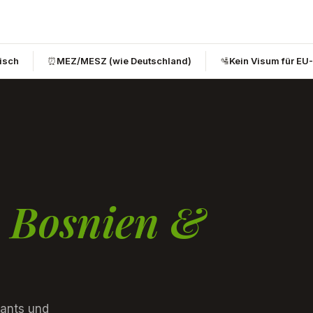
bisch
⏰
MEZ/MESZ (wie Deutschland)
🛂
Kein Visum für EU
s Bosnien &
rants und