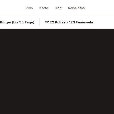
POIs
Karte
Blog
Reiseinfos
-Bürger (bis 90 Tage)
🆘
122 Polizei · 123 Feuerwehr · 124 Rettun