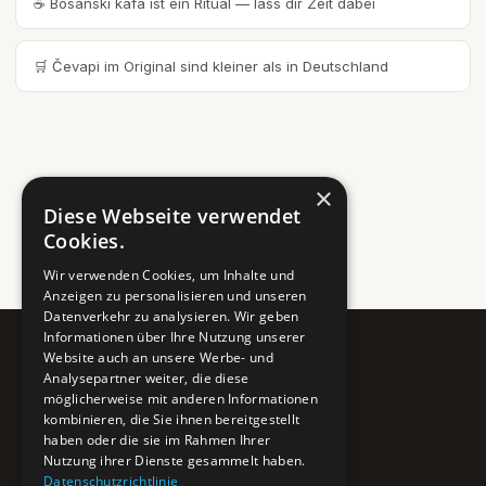
☕ Bosanski kafa ist ein Ritual — lass dir Zeit dabei
🛒 Čevapi im Original sind kleiner als in Deutschland
×
Diese Webseite verwendet
Cookies.
Wir verwenden Cookies, um Inhalte und
Anzeigen zu personalisieren und unseren
Datenverkehr zu analysieren. Wir geben
Informationen über Ihre Nutzung unserer
Website auch an unsere Werbe- und
Pure BiH
Analysepartner weiter, die diese
möglicherweise mit anderen Informationen
Authentisches Bosnien & Herzegowina
kombinieren, die Sie ihnen bereitgestellt
haben oder die sie im Rahmen Ihrer
Ein Teil des BTP Reise-Netzwerks.
Nutzung ihrer Dienste gesammelt haben.
Datenschutzrichtlinie