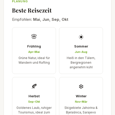
PLANUNG
Beste Reisezeit
Empfohlen:
Mai, Jun, Sep, Okt
🌸
☀️
Frühling
Sommer
Apr–Mai
Jun–Aug
Grüne Natur, ideal für
Heiß in den Tälern,
Wandern und Rafting
Bergregionen
angenehm kühl
🍂
❄️
Herbst
Winter
Sep–Okt
Nov–Mär
Goldenes Laub, ruhiger
Skigebiete Jahorina &
Tourismus, ideal zum
Bjelašnica, Sarajevo