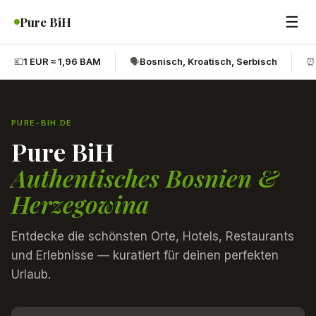
☰
Pure BiH
💶
1 EUR ≈ 1,96 BAM
🗣️
Bosnisch, Kroatisch, Serbisch
⏰
PURE-BIH.DE
Pure BiH
Authentisches Bosnien &
Herzegowina
Entdecke die schönsten Orte, Hotels, Restaurants
und Erlebnisse — kuratiert für deinen perfekten
Urlaub.