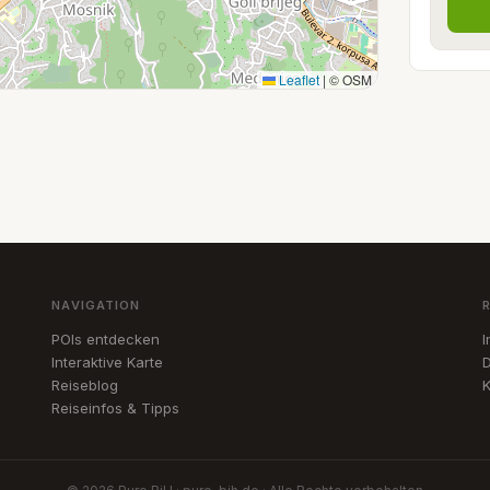
Leaflet
|
© OSM
NAVIGATION
POIs entdecken
Interaktive Karte
D
Reiseblog
K
Reiseinfos & Tipps