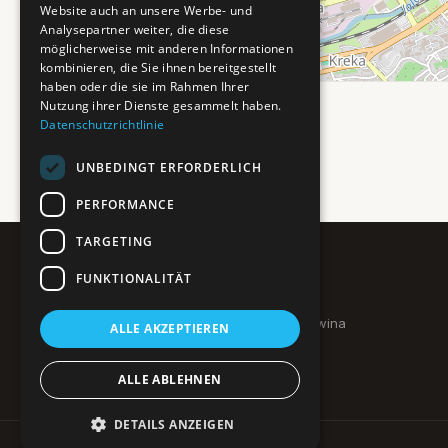
Website auch an unsere Werbe- und
Analysepartner weiter, die diese
möglicherweise mit anderen Informationen
kombinieren, die Sie ihnen bereitgestellt
haben oder die sie im Rahmen Ihrer
Nutzung ihrer Dienste gesammelt haben.
Datenschutzrichtlinie
UNBEDINGT ERFORDERLICH
PERFORMANCE
TARGETING
FUNKTIONALITÄT
Pure BiH
Authentisches Bosnien & Herzegowina
ALLE AKZEPTIEREN
Ein Teil des BTP Reise-Netzwerks.
ALLE ABLEHNEN
DETAILS ANZEIGEN