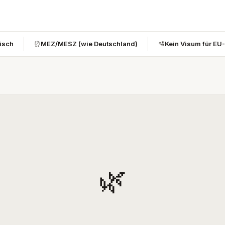
bisch
⏰
MEZ/MESZ (wie Deutschland)
🛂
Kein Visum für EU
🌿