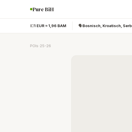
Pure BiH
💶
1 EUR ≈ 1,96 BAM
🗣️
Bosnisch, Kroatisch, Ser
POIs
›
25-26