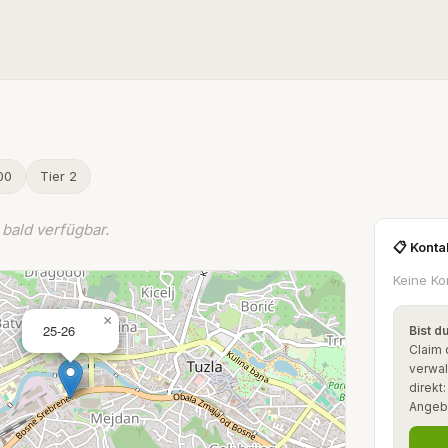
00
Tier 2
bald verfügbar.
📋 Konta
Keine Ko
×
25-26
Bist d
Claim 
verwal
direkt
Angeb