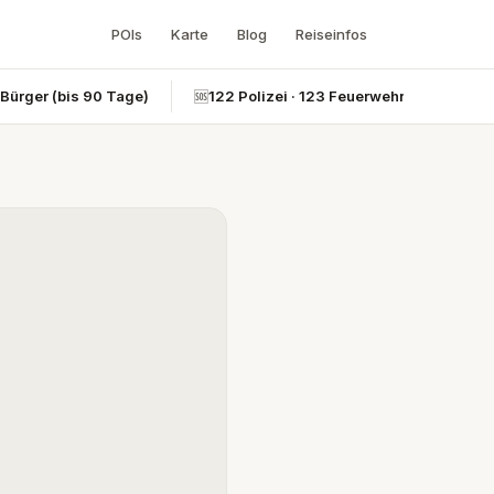
POIs
Karte
Blog
Reiseinfos
-Bürger (bis 90 Tage)
🆘
122 Polizei · 123 Feuerwehr · 124 Rettun