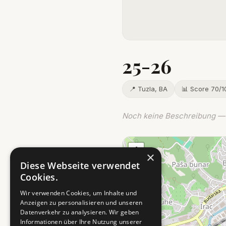
25-26
📍 Tuzla, BA
📊 Score 70/1
Noch keine Beschreibung — 
+
×
−
Diese Webseite verwendet
Cookies.
Wir verwenden Cookies, um Inhalte und
Anzeigen zu personalisieren und unseren
Datenverkehr zu analysieren. Wir geben
Informationen über Ihre Nutzung unserer