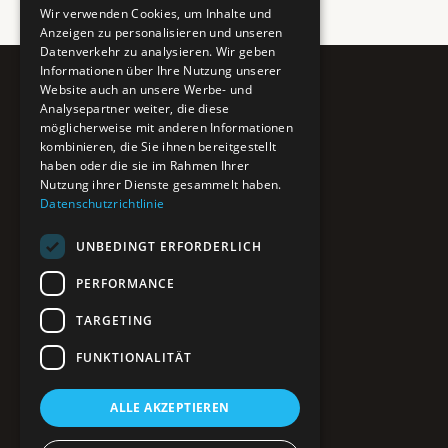
Wir verwenden Cookies, um Inhalte und
Anzeigen zu personalisieren und unseren
Datenverkehr zu analysieren. Wir geben
Informationen über Ihre Nutzung unserer
Website auch an unsere Werbe- und
Pure BiH
Analysepartner weiter, die diese
möglicherweise mit anderen Informationen
Authentisches Bosnien & Herzegowina
kombinieren, die Sie ihnen bereitgestellt
haben oder die sie im Rahmen Ihrer
Ein Teil des BTP Reise-Netzwerks.
Nutzung ihrer Dienste gesammelt haben.
Datenschutzrichtlinie
NAVIGATION
UNBEDINGT ERFORDERLICH
POIs entdecken
Interaktive Karte
PERFORMANCE
Reiseblog
Reiseinfos & Tipps
TARGETING
FUNKTIONALITÄT
RECHTLICHES
ALLE AKZEPTIEREN
Impressum
Datenschutz