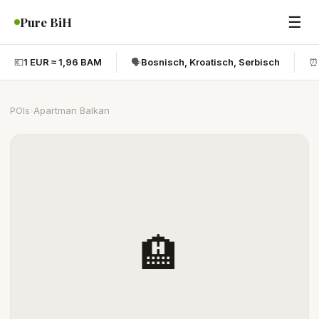
☰
Pure BiH
💶
1 EUR ≈ 1,96 BAM
🗣️
Bosnisch, Kroatisch, Serbisch
⏰
POIs
›
Apartman Balkan
🏨