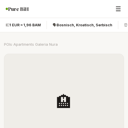
☰
Pure BiH
💶
1 EUR ≈ 1,96 BAM
🗣️
Bosnisch, Kroatisch, Serbisch
⏰
POIs
›
Apartments Galeria Nura
🏨