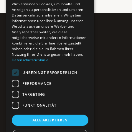
Wir verwenden Cookies, um Inhalte und
Anzeigen zu personalisieren und unseren
Datenverkehr zu analysieren. Wir geben
Informationen über Ihre Nutzung unserer
Website auch an unsere Werbe- und
Pure BiH
Analysepartner weiter, die diese
möglicherweise mit anderen Informationen
Authentisches Bosnien & Herzegowina
kombinieren, die Sie ihnen bereitgestellt
haben oder die sie im Rahmen Ihrer
Ein Teil des BTP Reise-Netzwerks.
Nutzung ihrer Dienste gesammelt haben.
Datenschutzrichtlinie
NAVIGATION
UNBEDINGT ERFORDERLICH
POIs entdecken
Interaktive Karte
PERFORMANCE
Reiseblog
Reiseinfos & Tipps
TARGETING
FUNKTIONALITÄT
RECHTLICHES
ALLE AKZEPTIEREN
Impressum
Datenschutz