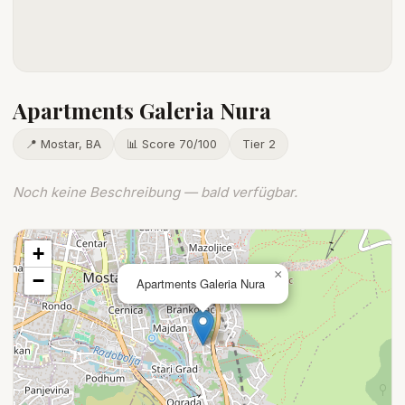
Apartments Galeria Nura
📍 Mostar, BA
📊 Score 70/100
Tier 2
Noch keine Beschreibung — bald verfügbar.
+
×
−
Apartments Galeria Nura