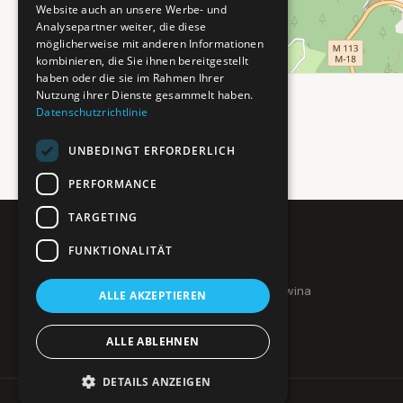
Website auch an unsere Werbe- und
Analysepartner weiter, die diese
möglicherweise mit anderen Informationen
kombinieren, die Sie ihnen bereitgestellt
haben oder die sie im Rahmen Ihrer
Nutzung ihrer Dienste gesammelt haben.
Datenschutzrichtlinie
UNBEDINGT ERFORDERLICH
PERFORMANCE
TARGETING
FUNKTIONALITÄT
Pure BiH
Authentisches Bosnien & Herzegowina
ALLE AKZEPTIEREN
Ein Teil des BTP Reise-Netzwerks.
ALLE ABLEHNEN
DETAILS ANZEIGEN