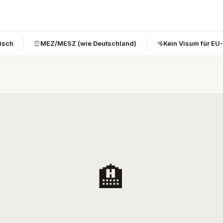
bisch
⏰
MEZ/MESZ (wie Deutschland)
🛂
Kein Visum für EU
🏨