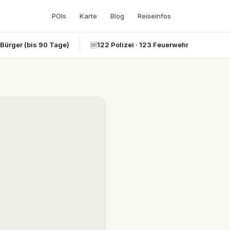
POIs
Karte
Blog
Reiseinfos
-Bürger (bis 90 Tage)
🆘
122 Polizei · 123 Feuerwehr · 124 Rettun