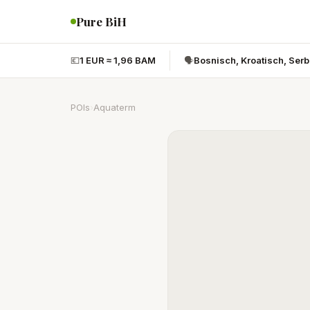
Pure BiH
💶
1 EUR ≈ 1,96 BAM
🗣️
Bosnisch, Kroatisch, Ser
POIs
›
Aquaterm