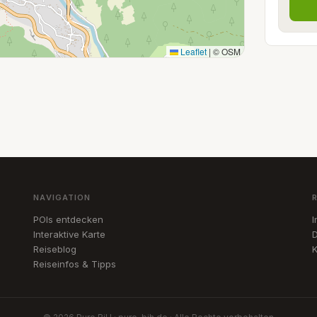
Leaflet
|
© OSM
NAVIGATION
POIs entdecken
Interaktive Karte
D
Reiseblog
K
Reiseinfos & Tipps