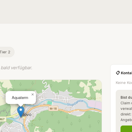
Tier 2
bald verfügbar.
📋 Konta
Keine Ko
×
Aquaterm
Bist d
Claim 
verwal
direkt
Angeb