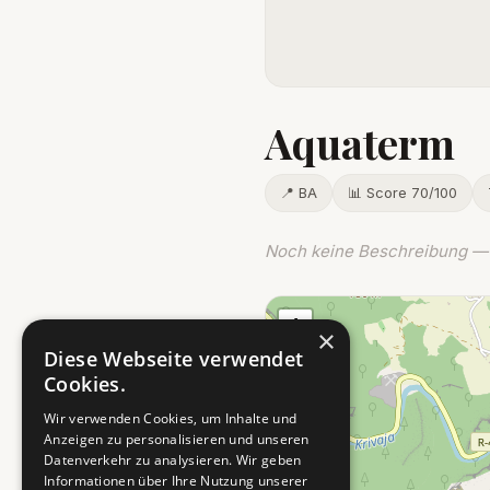
Aquaterm
📍 BA
📊 Score 70/100
Noch keine Beschreibung — 
+
×
−
Diese Webseite verwendet
Cookies.
Wir verwenden Cookies, um Inhalte und
Anzeigen zu personalisieren und unseren
Datenverkehr zu analysieren. Wir geben
Informationen über Ihre Nutzung unserer