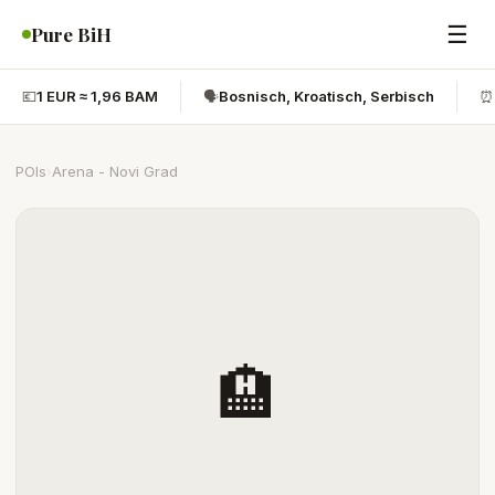
☰
Pure BiH
💶
1 EUR ≈ 1,96 BAM
🗣️
Bosnisch, Kroatisch, Serbisch
⏰
POIs
›
Arena - Novi Grad
🏨