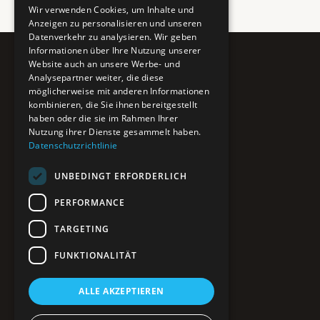
Wir verwenden Cookies, um Inhalte und
Anzeigen zu personalisieren und unseren
Datenverkehr zu analysieren. Wir geben
Informationen über Ihre Nutzung unserer
Website auch an unsere Werbe- und
Pure BiH
Analysepartner weiter, die diese
möglicherweise mit anderen Informationen
Authentisches Bosnien & Herzegowina
kombinieren, die Sie ihnen bereitgestellt
haben oder die sie im Rahmen Ihrer
Ein Teil des BTP Reise-Netzwerks.
Nutzung ihrer Dienste gesammelt haben.
Datenschutzrichtlinie
NAVIGATION
UNBEDINGT ERFORDERLICH
POIs entdecken
Interaktive Karte
PERFORMANCE
Reiseblog
Reiseinfos & Tipps
TARGETING
FUNKTIONALITÄT
RECHTLICHES
ALLE AKZEPTIEREN
Impressum
Datenschutz