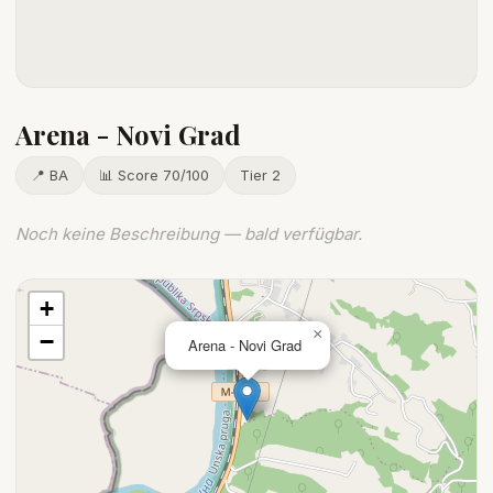
Arena - Novi Grad
📍 BA
📊 Score 70/100
Tier 2
Noch keine Beschreibung — bald verfügbar.
+
×
−
Arena - Novi Grad