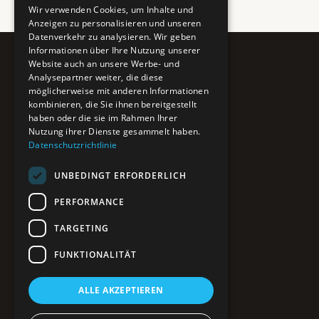
Wir verwenden Cookies, um Inhalte und
Anzeigen zu personalisieren und unseren
Datenverkehr zu analysieren. Wir geben
Informationen über Ihre Nutzung unserer
Website auch an unsere Werbe- und
Pure BiH
Analysepartner weiter, die diese
möglicherweise mit anderen Informationen
Authentisches Bosnien & Herzegowina
kombinieren, die Sie ihnen bereitgestellt
haben oder die sie im Rahmen Ihrer
Ein Teil des BTP Reise-Netzwerks.
Nutzung ihrer Dienste gesammelt haben.
Datenschutzrichtlinie
NAVIGATION
UNBEDINGT ERFORDERLICH
POIs entdecken
Interaktive Karte
PERFORMANCE
Reiseblog
Reiseinfos & Tipps
TARGETING
FUNKTIONALITÄT
RECHTLICHES
ALLE AKZEPTIEREN
Impressum
Datenschutz