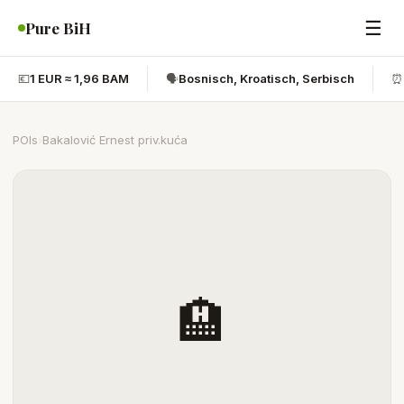
☰
Pure BiH
💶
1 EUR ≈ 1,96 BAM
🗣️
Bosnisch, Kroatisch, Serbisch
⏰
POIs
›
Bakalović Ernest priv.kuća
🏨