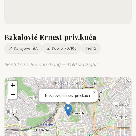
Bakalović Ernest priv.kuća
📍 Sarajevo, BA
📊 Score 70/100
Tier 2
Noch keine Beschreibung — bald verfügbar.
+
×
−
Bakalović Ernest priv.kuća