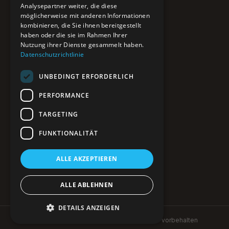
Pure BiH
Analysepartner weiter, die diese
möglicherweise mit anderen Informationen
Authentisches Bosnien & Herzegowina
kombinieren, die Sie ihnen bereitgestellt
haben oder die sie im Rahmen Ihrer
Ein Teil des BTP Reise-Netzwerks.
Nutzung ihrer Dienste gesammelt haben.
Datenschutzrichtlinie
NAVIGATION
UNBEDINGT ERFORDERLICH
POIs entdecken
Interaktive Karte
PERFORMANCE
Reiseblog
Reiseinfos & Tipps
TARGETING
FUNKTIONALITÄT
RECHTLICHES
ALLE AKZEPTIEREN
Impressum
Datenschutz
Kontakt
ALLE ABLEHNEN
DETAILS ANZEIGEN
© 2026 Pure BiH · pure-bih.de · Alle Rechte vorbehalten