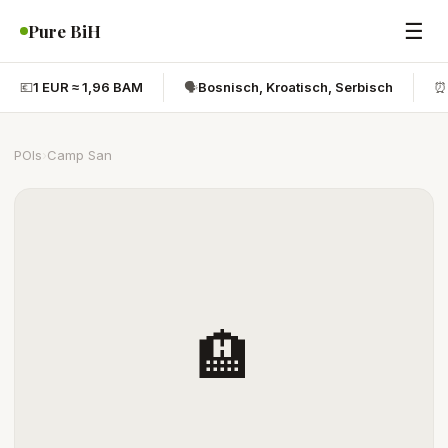
☰
Pure BiH
💶
1 EUR ≈ 1,96 BAM
🗣️
Bosnisch, Kroatisch, Serbisch
⏰
POIs
›
Camp San
🏨