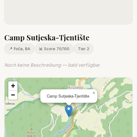
Camp Sutjeska-Tjentište
📍 Foča, BA
📊 Score 70/100
Tier 2
Noch keine Beschreibung — bald verfügbar.
+
×
−
Camp Sutjeska-Tjentište