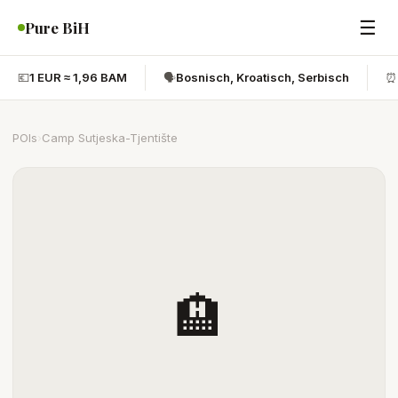
☰
Pure BiH
💶
1 EUR ≈ 1,96 BAM
🗣️
Bosnisch, Kroatisch, Serbisch
⏰
POIs
›
Camp Sutjeska-Tjentište
🏨