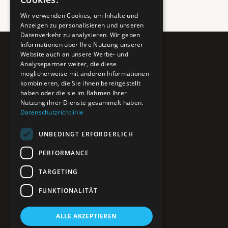
Wir verwenden Cookies, um Inhalte und
Anzeigen zu personalisieren und unseren
Datenverkehr zu analysieren. Wir geben
Informationen über Ihre Nutzung unserer
Website auch an unsere Werbe- und
Pure BiH
Analysepartner weiter, die diese
möglicherweise mit anderen Informationen
Authentisches Bosnien & Herzegowina
kombinieren, die Sie ihnen bereitgestellt
haben oder die sie im Rahmen Ihrer
Ein Teil des BTP Reise-Netzwerks.
Nutzung ihrer Dienste gesammelt haben.
Datenschutzrichtlinie
NAVIGATION
UNBEDINGT ERFORDERLICH
POIs entdecken
Interaktive Karte
PERFORMANCE
Reiseblog
Reiseinfos & Tipps
TARGETING
FUNKTIONALITÄT
RECHTLICHES
ALLE AKZEPTIEREN
Impressum