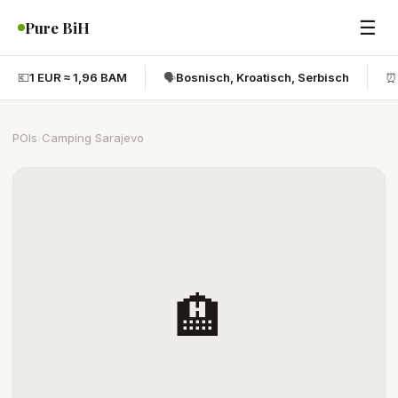
☰
Pure BiH
💶
1 EUR ≈ 1,96 BAM
🗣️
Bosnisch, Kroatisch, Serbisch
⏰
POIs
›
Camping Sarajevo
🏨