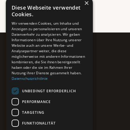
×
Diese Webseite verwendet
Cookies.
Wir verwenden Cookies, um Inhalte und
Anzeigen zu personalisieren und unseren
Datenverkehr zu analysieren. Wir geben
Informationen über Ihre Nutzung unserer
Website auch an unsere Werbe- und
Pure BiH
Analysepartner weiter, die diese
möglicherweise mit anderen Informationen
Authentisches Bosnien & Herzegowina
kombinieren, die Sie ihnen bereitgestellt
haben oder die sie im Rahmen Ihrer
Ein Teil des BTP Reise-Netzwerks.
Nutzung ihrer Dienste gesammelt haben.
Datenschutzrichtlinie
NAVIGATION
UNBEDINGT ERFORDERLICH
POIs entdecken
Interaktive Karte
PERFORMANCE
Reiseblog
Reiseinfos & Tipps
TARGETING
FUNKTIONALITÄT
RECHTLICHES