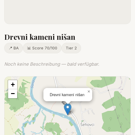
Drevni kameni nišan
📍 BA
📊 Score 70/100
Tier 2
Noch keine Beschreibung — bald verfügbar.
+
×
−
Drevni kameni nišan