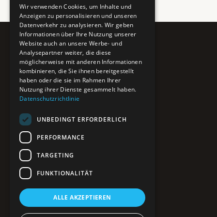
Wir verwenden Cookies, um Inhalte und
Anzeigen zu personalisieren und unseren
Datenverkehr zu analysieren. Wir geben
Informationen über Ihre Nutzung unserer
Website auch an unsere Werbe- und
Pure BiH
Analysepartner weiter, die diese
möglicherweise mit anderen Informationen
Authentisches Bosnien & Herzegowina
kombinieren, die Sie ihnen bereitgestellt
haben oder die sie im Rahmen Ihrer
Ein Teil des BTP Reise-Netzwerks.
Nutzung ihrer Dienste gesammelt haben.
Datenschutzrichtlinie
NAVIGATION
UNBEDINGT ERFORDERLICH
POIs entdecken
Interaktive Karte
PERFORMANCE
Reiseblog
Reiseinfos & Tipps
TARGETING
FUNKTIONALITÄT
RECHTLICHES
ALLE AKZEPTIEREN
Impressum
Datenschutz