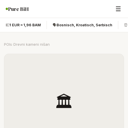
☰
Pure BiH
💶
1 EUR ≈ 1,96 BAM
🗣️
Bosnisch, Kroatisch, Serbisch
⏰
POIs
›
Drevni kameni nišan
🏛️