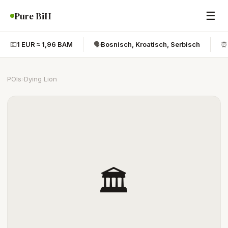
☰
Pure BiH
💶
1 EUR ≈ 1,96 BAM
🗣️
Bosnisch, Kroatisch, Serbisch
⏰
POIs
›
Dying Lion
🏛️