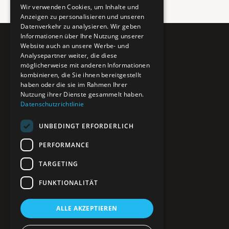
Wir verwenden Cookies, um Inhalte und
Anzeigen zu personalisieren und unseren
Datenverkehr zu analysieren. Wir geben
Informationen über Ihre Nutzung unserer
Website auch an unsere Werbe- und
Pure BiH
Analysepartner weiter, die diese
möglicherweise mit anderen Informationen
Authentisches Bosnien & Herzegowina
kombinieren, die Sie ihnen bereitgestellt
haben oder die sie im Rahmen Ihrer
Ein Teil des BTP Reise-Netzwerks.
Nutzung ihrer Dienste gesammelt haben.
Datenschutzrichtlinie
NAVIGATION
UNBEDINGT ERFORDERLICH
POIs entdecken
Interaktive Karte
PERFORMANCE
Reiseblog
Reiseinfos & Tipps
TARGETING
FUNKTIONALITÄT
RECHTLICHES
ALLE AKZEPTIEREN
Impressum
Datenschutz