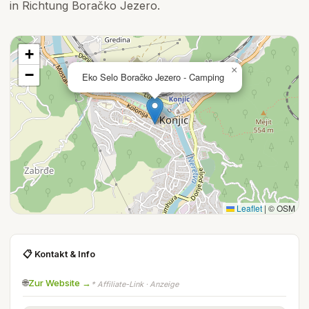
in Richtung Boračko Jezero.
+
×
−
Eko Selo Boračko Jezero - Camping
Leaflet
|
© OSM
📋 Kontakt & Info
🌐
Zur Website →
* Affiliate-Link · Anzeige