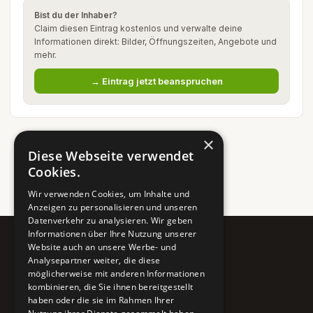
Bist du der Inhaber?
Claim diesen Eintrag kostenlos und verwalte deine
Informationen direkt: Bilder, Öffnungszeiten, Angebote und
mehr.
→ Eintrag jetzt beanspruchen
×
Diese Webseite verwendet
Cookies.
Wir verwenden Cookies, um Inhalte und
Anzeigen zu personalisieren und unseren
Datenverkehr zu analysieren. Wir geben
Informationen über Ihre Nutzung unserer
Website auch an unsere Werbe- und
Pure BiH
Analysepartner weiter, die diese
möglicherweise mit anderen Informationen
Authentisches Bosnien & Herzegowina
kombinieren, die Sie ihnen bereitgestellt
haben oder die sie im Rahmen Ihrer
Ein Teil des BTP Reise-Netzwerks.