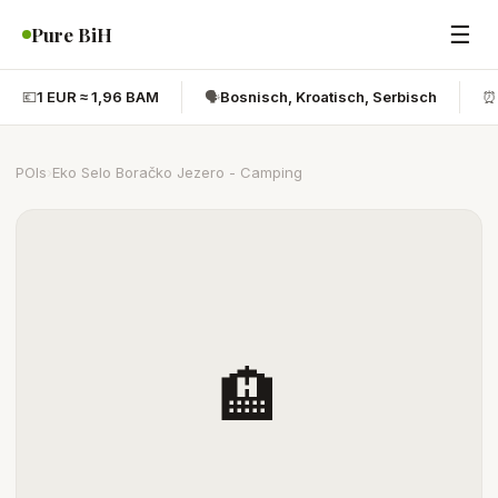
☰
Pure BiH
💶
1 EUR ≈ 1,96 BAM
🗣️
Bosnisch, Kroatisch, Serbisch
⏰
POIs
›
Eko Selo Boračko Jezero - Camping
🏨