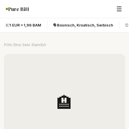
☰
Pure BiH
💶
1 EUR ≈ 1,96 BAM
🗣️
Bosnisch, Kroatisch, Serbisch
⏰
POIs
›
Etno Selo Stanišići
🏨