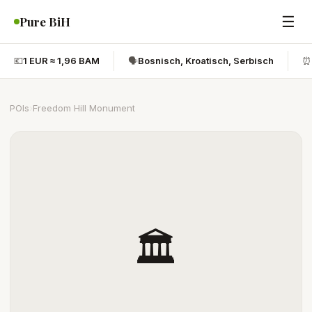
☰
Pure BiH
💶
1 EUR ≈ 1,96 BAM
🗣️
Bosnisch, Kroatisch, Serbisch
⏰
POIs
›
Freedom Hill Monument
🏛️