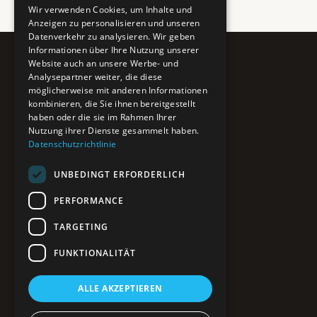
Wir verwenden Cookies, um Inhalte und
Anzeigen zu personalisieren und unseren
Datenverkehr zu analysieren. Wir geben
Informationen über Ihre Nutzung unserer
Website auch an unsere Werbe- und
Pure BiH
Analysepartner weiter, die diese
möglicherweise mit anderen Informationen
Authentisches Bosnien & Herzegowina
kombinieren, die Sie ihnen bereitgestellt
haben oder die sie im Rahmen Ihrer
Ein Teil des BTP Reise-Netzwerks.
Nutzung ihrer Dienste gesammelt haben.
Datenschutzrichtlinie
NAVIGATION
UNBEDINGT ERFORDERLICH
POIs entdecken
Interaktive Karte
PERFORMANCE
Reiseblog
Reiseinfos & Tipps
TARGETING
FUNKTIONALITÄT
RECHTLICHES
ALLE AKZEPTIEREN
Impressum
Datenschutz