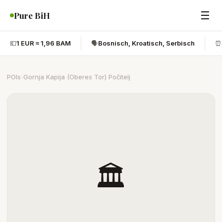
☰
Pure BiH
💶
1 EUR ≈ 1,96 BAM
🗣️
Bosnisch, Kroatisch, Serbisch
⏰
POIs
›
Gornja Kapija (Oberes Tor) Počitelj
🏛️