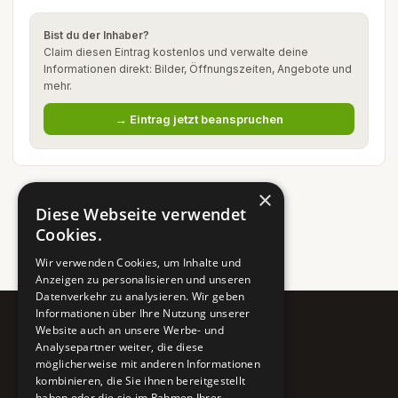
Bist du der Inhaber?
Claim diesen Eintrag kostenlos und verwalte deine
Informationen direkt: Bilder, Öffnungszeiten, Angebote und
mehr.
→ Eintrag jetzt beanspruchen
×
Diese Webseite verwendet
Cookies.
Wir verwenden Cookies, um Inhalte und
Anzeigen zu personalisieren und unseren
Datenverkehr zu analysieren. Wir geben
Informationen über Ihre Nutzung unserer
Website auch an unsere Werbe- und
Pure BiH
Analysepartner weiter, die diese
möglicherweise mit anderen Informationen
Authentisches Bosnien & Herzegowina
kombinieren, die Sie ihnen bereitgestellt
haben oder die sie im Rahmen Ihrer