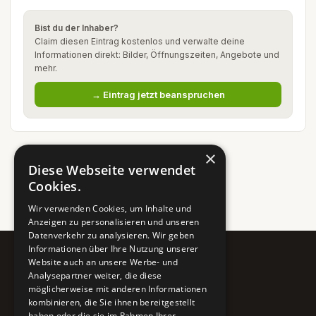
Bist du der Inhaber?
Claim diesen Eintrag kostenlos und verwalte deine
Informationen direkt: Bilder, Öffnungszeiten, Angebote und
mehr.
→ Eintrag jetzt beanspruchen
×
Diese Webseite verwendet
Cookies.
Wir verwenden Cookies, um Inhalte und
Anzeigen zu personalisieren und unseren
Datenverkehr zu analysieren. Wir geben
Informationen über Ihre Nutzung unserer
Website auch an unsere Werbe- und
Pure BiH
Analysepartner weiter, die diese
möglicherweise mit anderen Informationen
Authentisches Bosnien & Herzegowina
kombinieren, die Sie ihnen bereitgestellt
haben oder die sie im Rahmen Ihrer