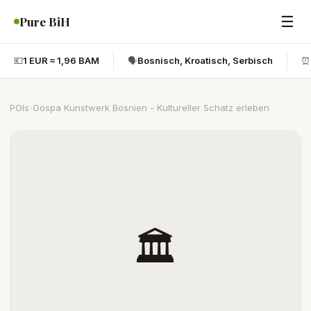
☰
Pure BiH
💶
1 EUR ≈ 1,96 BAM
🗣️
Bosnisch, Kroatisch, Serbisch
⏰
POIs
›
Gospa Kunstwerk Bosnien - Kultureller Schatz erleben
🏛️