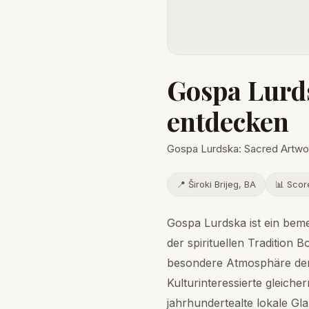
Gospa Lurds
entdecken
Gospa Lurdska: Sacred Artwor
📍 Široki Brijeg, BA
📊 Scor
Gospa Lurdska ist ein beme
der spirituellen Tradition B
besondere Atmosphäre der 
Kulturinteressierte gleiche
jahrhundertealte lokale Gl