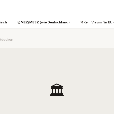
bisch
⏰
MEZ/MESZ (wie Deutschland)
🛂
Kein Visum für EU
ntdecken
🏛️