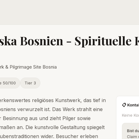
ka Bosnien - Spirituelle
k & Pilgrimage Site Bosnia
e 50/100
Tier 3
rkenswertes religiöses Kunstwerk, das tief in
📋 Konta
osniens verwurzelt ist. Das Werk strahlt eine
Keine Ko
Besinnung aus und zieht Pilger sowie
rmaßen an. Die kunstvolle Gestaltung spiegelt
Bist d
aubenstraditionen wider. Besucher erleben
Claim 