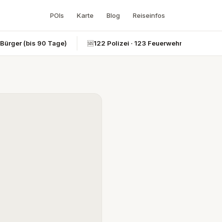
POIs
Karte
Blog
Reiseinfos
-Bürger (bis 90 Tage)
🆘
122 Polizei · 123 Feuerwehr · 124 Rettun