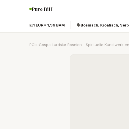
Pure BiH
💶
1 EUR ≈ 1,96 BAM
🗣️
Bosnisch, Kroatisch, Ser
POIs
›
Gospa Lurdska Bosnien - Spirituelle Kunstwerk e