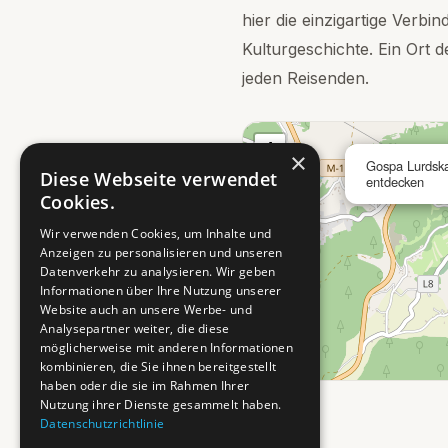
hier die einzigartige Verbi
Kulturgeschichte. Ein Ort 
jeden Reisenden.
+
×
Gospa Lurdska
−
Diese Webseite verwendet
entdecken
Cookies.
Wir verwenden Cookies, um Inhalte und
Anzeigen zu personalisieren und unseren
Datenverkehr zu analysieren. Wir geben
Informationen über Ihre Nutzung unserer
Website auch an unsere Werbe- und
Analysepartner weiter, die diese
möglicherweise mit anderen Informationen
kombinieren, die Sie ihnen bereitgestellt
haben oder die sie im Rahmen Ihrer
Nutzung ihrer Dienste gesammelt haben.
Datenschutzrichtlinie