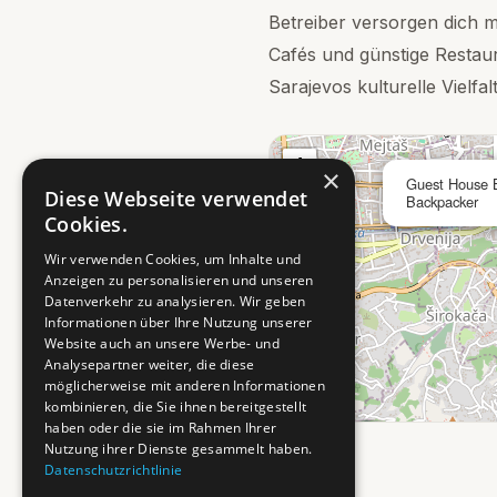
Betreiber versorgen dich m
Cafés und günstige Restaur
Sarajevos kulturelle Vielfa
+
×
Guest House Bi
−
Diese Webseite verwendet
Backpacker
Cookies.
Wir verwenden Cookies, um Inhalte und
Anzeigen zu personalisieren und unseren
Datenverkehr zu analysieren. Wir geben
Informationen über Ihre Nutzung unserer
Website auch an unsere Werbe- und
Analysepartner weiter, die diese
möglicherweise mit anderen Informationen
kombinieren, die Sie ihnen bereitgestellt
haben oder die sie im Rahmen Ihrer
Nutzung ihrer Dienste gesammelt haben.
Datenschutzrichtlinie