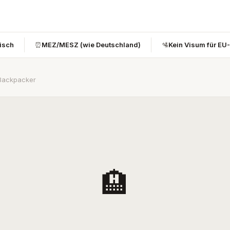
bisch
⏰
MEZ/MESZ (wie Deutschland)
🛂
Kein Visum für EU
 Backpacker
🏨