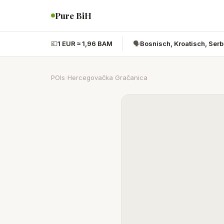
Pure BiH
💶
1 EUR ≈ 1,96 BAM
🗣️
Bosnisch, Kroatisch, Ser
POIs
›
Hercegovačka Gračanica