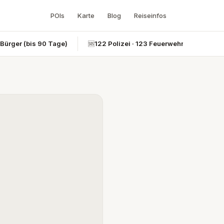
POIs
Karte
Blog
Reiseinfos
-Bürger (bis 90 Tage)
🆘
122 Polizei · 123 Feuerwehr · 124 Rettun