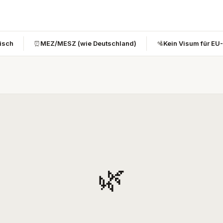
bisch
⏰
MEZ/MESZ (wie Deutschland)
🛂
Kein Visum für EU
🌿