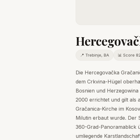
Hercegovač
📍 Trebinje, BA
📊 Score 8
Die Hercegovačka Gračanic
dem Crkvina-Hügel oberhal
Bosnien und Herzegowina (
2000 errichtet und gilt als 
Gračanica-Kirche im Kosovo
Milutin erbaut wurde. Der 
360-Grad-Panoramablick übe
umliegende Karstlandschaft