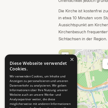
Öffentlichkeit jedoch grund
Die Kirche ist kostenfrei z
in etwa 10 Minuten vom St
Aussichtspunkt am Kirchen
Kirchenbesuch frequentiert
Sichtachsen in der Region.
+
×
−
Diese Webseite verwendet
Cookies.
Wir verwenden Cookies, um Inhalte und
Anzeigen zu personalisieren und unseren
Datenverkehr zu analysieren. Wir geben
Informationen über Ihre Nutzung unserer
Website auch an unsere Werbe- und
Analysepartner weiter, die diese
möglicherweise mit anderen Informationen