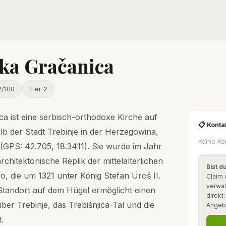
ka Gračanica
2/100
Tier 2
a ist eine serbisch-orthodoxe Kirche auf
📋 Konta
b der Stadt Trebinje in der Herzegowina,
Keine Ko
GPS: 42.705, 18.3411). Sie wurde im Jahr
architektonische Replik der mittelalterlichen
Bist d
, die um 1321 unter König Stefan Uroš II.
Claim 
verwal
Standort auf dem Hügel ermöglicht einen
direkt
r Trebinje, das Trebišnjica-Tal und die
Angeb
.