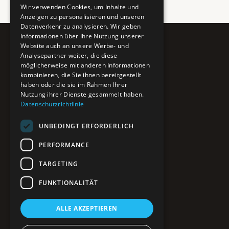
Wir verwenden Cookies, um Inhalte und
Anzeigen zu personalisieren und unseren
Datenverkehr zu analysieren. Wir geben
Informationen über Ihre Nutzung unserer
Website auch an unsere Werbe- und
Pure BiH
Analysepartner weiter, die diese
möglicherweise mit anderen Informationen
Authentisches Bosnien & Herzegowina
kombinieren, die Sie ihnen bereitgestellt
haben oder die sie im Rahmen Ihrer
Ein Teil des BTP Reise-Netzwerks.
Nutzung ihrer Dienste gesammelt haben.
Datenschutzrichtlinie
NAVIGATION
UNBEDINGT ERFORDERLICH
POIs entdecken
Interaktive Karte
PERFORMANCE
Reiseblog
Reiseinfos & Tipps
TARGETING
FUNKTIONALITÄT
RECHTLICHES
ALLE AKZEPTIEREN
Impressum
Datenschutz