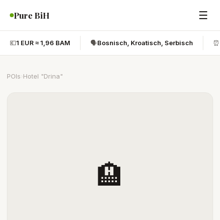
☰
Pure BiH
💶
1 EUR ≈ 1,96 BAM
🗣️
Bosnisch, Kroatisch, Serbisch
⏰
POIs
›
Hotel "Drina"
🏨