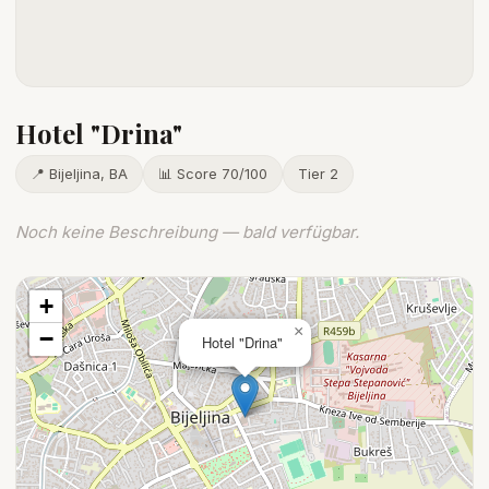
Hotel "Drina"
📍 Bijeljina, BA
📊 Score 70/100
Tier 2
Noch keine Beschreibung — bald verfügbar.
+
×
−
Hotel "Drina"