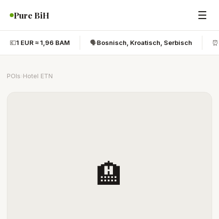
☰
Pure BiH
💶
1 EUR ≈ 1,96 BAM
🗣️
Bosnisch, Kroatisch, Serbisch
⏰
POIs
›
Hotel ETN
🏨