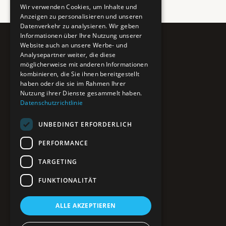
Wir verwenden Cookies, um Inhalte und
Anzeigen zu personalisieren und unseren
Datenverkehr zu analysieren. Wir geben
Informationen über Ihre Nutzung unserer
Website auch an unsere Werbe- und
Pure BiH
Analysepartner weiter, die diese
möglicherweise mit anderen Informationen
Authentisches Bosnien & Herzegowina
kombinieren, die Sie ihnen bereitgestellt
haben oder die sie im Rahmen Ihrer
Ein Teil des BTP Reise-Netzwerks.
Nutzung ihrer Dienste gesammelt haben.
Datenschutzrichtlinie
NAVIGATION
UNBEDINGT ERFORDERLICH
POIs entdecken
Interaktive Karte
PERFORMANCE
Reiseblog
Reiseinfos & Tipps
TARGETING
FUNKTIONALITÄT
RECHTLICHES
ALLE AKZEPTIEREN
Impressum
Datenschutz