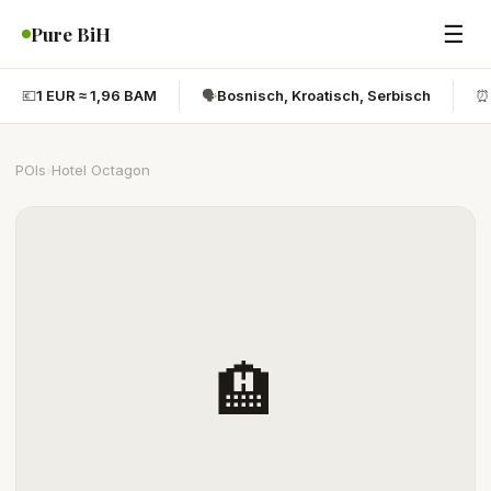
☰
Pure BiH
💶
1 EUR ≈ 1,96 BAM
🗣️
Bosnisch, Kroatisch, Serbisch
⏰
POIs
›
Hotel Octagon
🏨