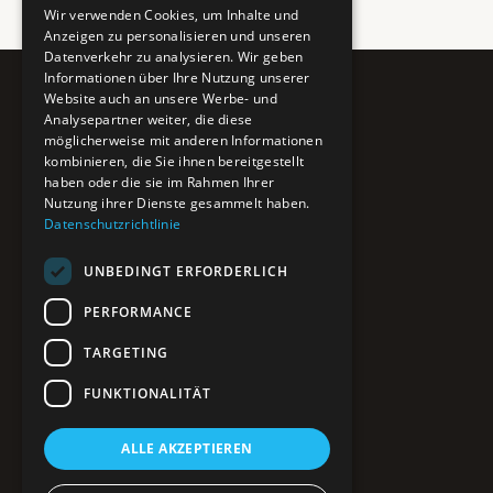
Wir verwenden Cookies, um Inhalte und
Anzeigen zu personalisieren und unseren
Datenverkehr zu analysieren. Wir geben
Informationen über Ihre Nutzung unserer
Website auch an unsere Werbe- und
Pure BiH
Analysepartner weiter, die diese
möglicherweise mit anderen Informationen
Authentisches Bosnien & Herzegowina
kombinieren, die Sie ihnen bereitgestellt
haben oder die sie im Rahmen Ihrer
Ein Teil des BTP Reise-Netzwerks.
Nutzung ihrer Dienste gesammelt haben.
Datenschutzrichtlinie
NAVIGATION
UNBEDINGT ERFORDERLICH
POIs entdecken
Interaktive Karte
PERFORMANCE
Reiseblog
Reiseinfos & Tipps
TARGETING
FUNKTIONALITÄT
RECHTLICHES
ALLE AKZEPTIEREN
Impressum
Datenschutz