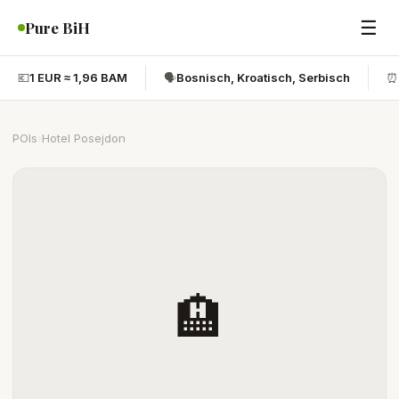
☰
Pure BiH
💶
1 EUR ≈ 1,96 BAM
🗣️
Bosnisch, Kroatisch, Serbisch
⏰
POIs
›
Hotel Posejdon
🏨