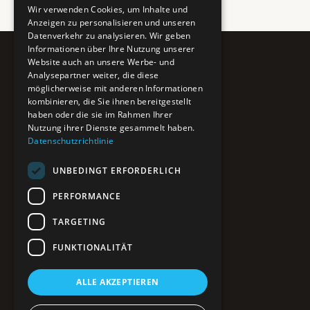
Wir verwenden Cookies, um Inhalte und
Anzeigen zu personalisieren und unseren
Datenverkehr zu analysieren. Wir geben
Informationen über Ihre Nutzung unserer
Website auch an unsere Werbe- und
Pure BiH
Analysepartner weiter, die diese
möglicherweise mit anderen Informationen
Authentisches Bosnien & Herzegowina
kombinieren, die Sie ihnen bereitgestellt
haben oder die sie im Rahmen Ihrer
Ein Teil des BTP Reise-Netzwerks.
Nutzung ihrer Dienste gesammelt haben.
Datenschutzrichtlinie
NAVIGATION
UNBEDINGT ERFORDERLICH
POIs entdecken
Interaktive Karte
PERFORMANCE
Reiseblog
Reiseinfos & Tipps
TARGETING
FUNKTIONALITÄT
RECHTLICHES
ALLE AKZEPTIEREN
Impressum
Datenschutz