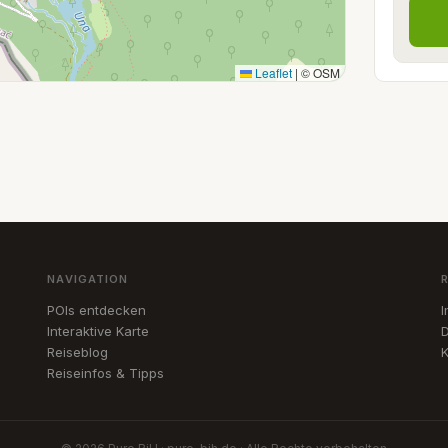
Leaflet
|
© OSM
NAVIGATION
POIs entdecken
Interaktive Karte
D
Reiseblog
K
Reiseinfos & Tipps