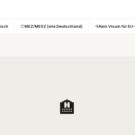
bisch
⏰
MEZ/MESZ (wie Deutschland)
🛂
Kein Visum für EU
🏨