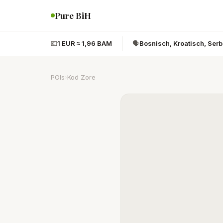
Pure BiH
💶
1 EUR ≈ 1,96 BAM
🗣️
Bosnisch, Kroatisch, Ser
POIs
›
Kod Zore