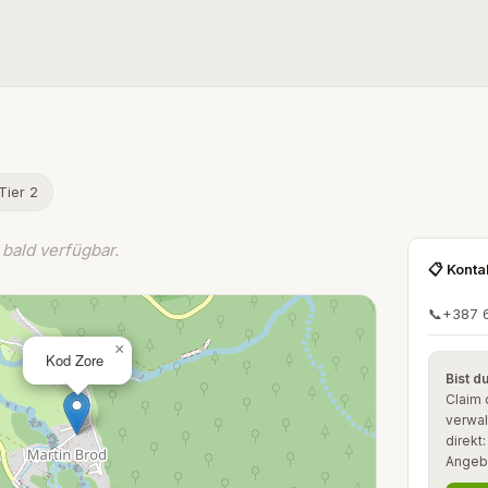
Tier 2
bald verfügbar.
📋 Konta
📞
+387 
×
Kod Zore
Bist d
Claim 
verwal
direkt
Angeb