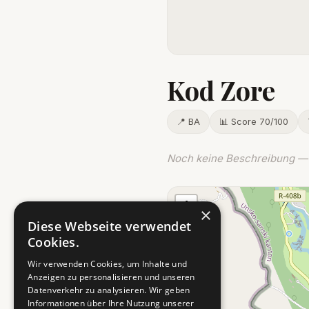
Kod Zore
📍 BA
📊 Score 70/100
Noch keine Beschreibung — 
+
×
−
Diese Webseite verwendet
Cookies.
Wir verwenden Cookies, um Inhalte und
Anzeigen zu personalisieren und unseren
Datenverkehr zu analysieren. Wir geben
Informationen über Ihre Nutzung unserer