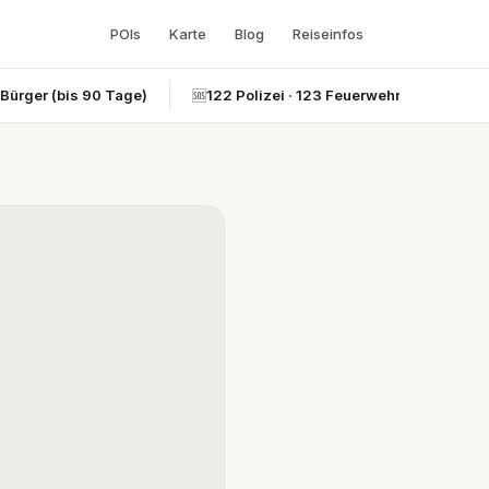
POIs
Karte
Blog
Reiseinfos
-Bürger (bis 90 Tage)
🆘
122 Polizei · 123 Feuerwehr · 124 Rettun