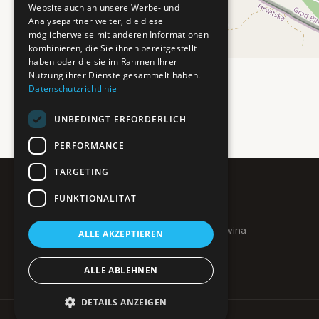
Website auch an unsere Werbe- und
Analysepartner weiter, die diese
möglicherweise mit anderen Informationen
kombinieren, die Sie ihnen bereitgestellt
haben oder die sie im Rahmen Ihrer
Nutzung ihrer Dienste gesammelt haben.
Datenschutzrichtlinie
UNBEDINGT ERFORDERLICH
PERFORMANCE
TARGETING
FUNKTIONALITÄT
Pure BiH
Authentisches Bosnien & Herzegowina
ALLE AKZEPTIEREN
Ein Teil des BTP Reise-Netzwerks.
ALLE ABLEHNEN
DETAILS ANZEIGEN