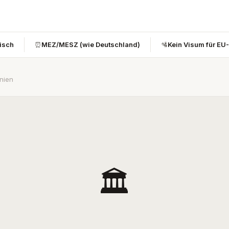
bisch
⏰
MEZ/MESZ (wie Deutschland)
🛂
Kein Visum für EU
snien
🏛️