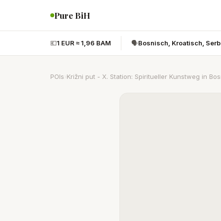
Pure BiH
💶
1 EUR ≈ 1,96 BAM
🗣️
Bosnisch, Kroatisch, Ser
POIs
›
Križni put - X. Station: Spiritueller Kunstweg in Bo