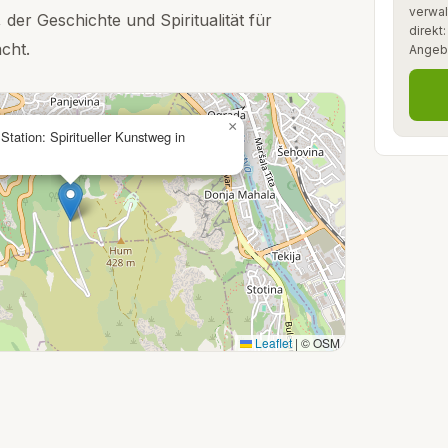
verwal
 der Geschichte und Spiritualität für
direkt
cht.
Angeb
×
 Station: Spiritueller Kunstweg in
Leaflet
|
© OSM