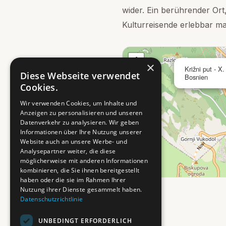
wider. Ein berührender Ort,
Kulturreisende erlebbar ma
+
×
Križni put - X.
−
Diese Webseite verwendet
Bosnien
Cookies.
Wir verwenden Cookies, um Inhalte und
Anzeigen zu personalisieren und unseren
Datenverkehr zu analysieren. Wir geben
Informationen über Ihre Nutzung unserer
Website auch an unsere Werbe- und
Analysepartner weiter, die diese
möglicherweise mit anderen Informationen
kombinieren, die Sie ihnen bereitgestellt
haben oder die sie im Rahmen Ihrer
Nutzung ihrer Dienste gesammelt haben.
Datenschutzrichtlinie
UNBEDINGT ERFORDERLICH