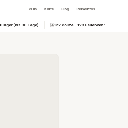
POIs
Karte
Blog
Reiseinfos
-Bürger (bis 90 Tage)
🆘
122 Polizei · 123 Feuerwehr · 124 Rettun