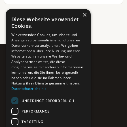
×
Diese Webseite verwendet
Cookies.
Wir verwenden Cookies, um Inhalte und
Anzeigen zu personalisieren und unseren
Datenverkehr zu analysieren. Wir geben
Informationen über Ihre Nutzung unserer
Website auch an unsere Werbe- und
Pure BiH
Analysepartner weiter, die diese
möglicherweise mit anderen Informationen
Authentisches Bosnien & Herzegowina
kombinieren, die Sie ihnen bereitgestellt
haben oder die sie im Rahmen Ihrer
Ein Teil des BTP Reise-Netzwerks.
Nutzung ihrer Dienste gesammelt haben.
Datenschutzrichtlinie
NAVIGATION
UNBEDINGT ERFORDERLICH
POIs entdecken
Interaktive Karte
PERFORMANCE
Reiseblog
Reiseinfos & Tipps
TARGETING