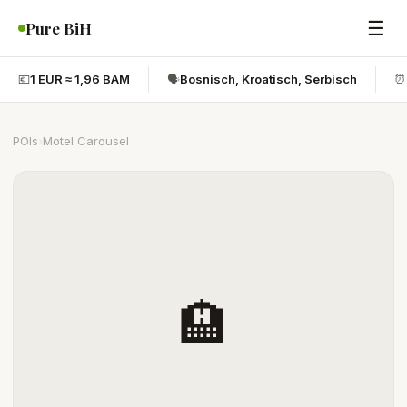
☰
Pure BiH
💶
1 EUR ≈ 1,96 BAM
🗣️
Bosnisch, Kroatisch, Serbisch
⏰
POIs
›
Motel Carousel
🏨