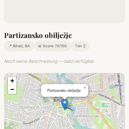
Partizansko obilježje
📍 Bihać, BA
📊 Score 70/100
Tier 2
Noch keine Beschreibung — bald verfügbar.
+
×
−
Partizansko obilježje