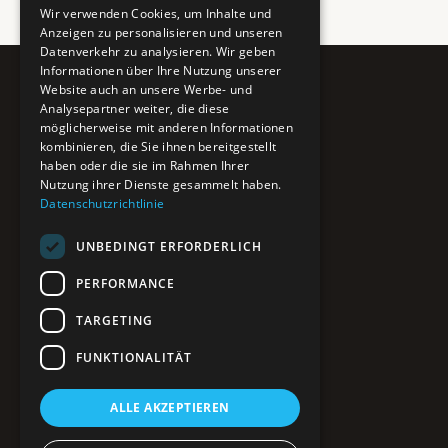
Wir verwenden Cookies, um Inhalte und
Anzeigen zu personalisieren und unseren
Datenverkehr zu analysieren. Wir geben
Informationen über Ihre Nutzung unserer
Website auch an unsere Werbe- und
Pure BiH
Analysepartner weiter, die diese
möglicherweise mit anderen Informationen
Authentisches Bosnien & Herzegowina
kombinieren, die Sie ihnen bereitgestellt
haben oder die sie im Rahmen Ihrer
Ein Teil des BTP Reise-Netzwerks.
Nutzung ihrer Dienste gesammelt haben.
Datenschutzrichtlinie
NAVIGATION
UNBEDINGT ERFORDERLICH
POIs entdecken
Interaktive Karte
PERFORMANCE
Reiseblog
Reiseinfos & Tipps
TARGETING
FUNKTIONALITÄT
RECHTLICHES
ALLE AKZEPTIEREN
Impressum
Datenschutz