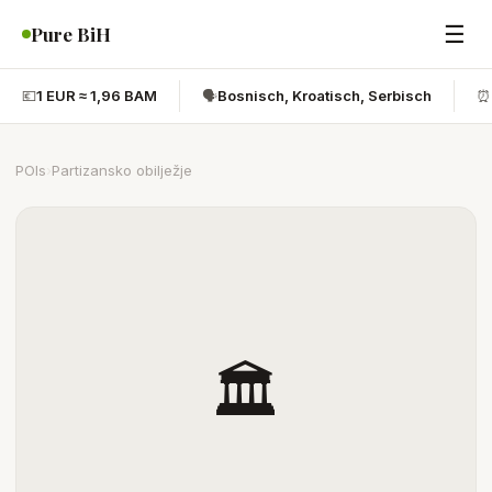
☰
Pure BiH
💶
1 EUR ≈ 1,96 BAM
🗣️
Bosnisch, Kroatisch, Serbisch
⏰
POIs
›
Partizansko obilježje
🏛️