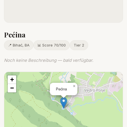
Pećina
📍 Bihać, BA
📊 Score 70/100
Tier 2
Noch keine Beschreibung — bald verfügbar.
+
×
−
Pećina