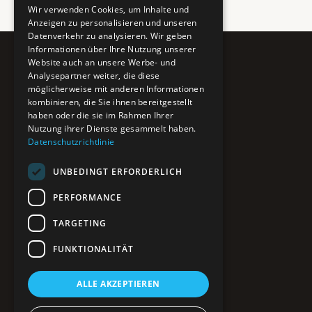
Wir verwenden Cookies, um Inhalte und
Anzeigen zu personalisieren und unseren
Datenverkehr zu analysieren. Wir geben
Informationen über Ihre Nutzung unserer
Website auch an unsere Werbe- und
Pure BiH
Analysepartner weiter, die diese
möglicherweise mit anderen Informationen
Authentisches Bosnien & Herzegowina
kombinieren, die Sie ihnen bereitgestellt
haben oder die sie im Rahmen Ihrer
Ein Teil des BTP Reise-Netzwerks.
Nutzung ihrer Dienste gesammelt haben.
Datenschutzrichtlinie
NAVIGATION
UNBEDINGT ERFORDERLICH
POIs entdecken
Interaktive Karte
PERFORMANCE
Reiseblog
Reiseinfos & Tipps
TARGETING
FUNKTIONALITÄT
RECHTLICHES
ALLE AKZEPTIEREN
Impressum
Datenschutz