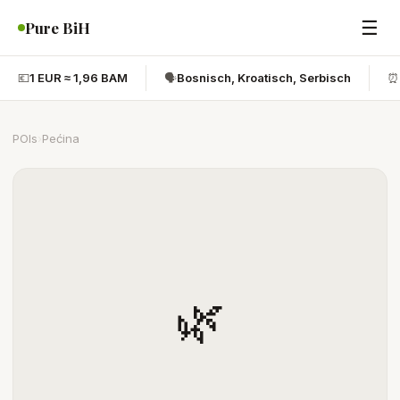
☰
Pure BiH
💶
1 EUR ≈ 1,96 BAM
🗣️
Bosnisch, Kroatisch, Serbisch
⏰
POIs
›
Pećina
🌿