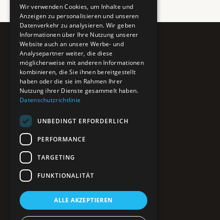
Wir verwenden Cookies, um Inhalte und
Anzeigen zu personalisieren und unseren
Datenverkehr zu analysieren. Wir geben
Informationen über Ihre Nutzung unserer
Website auch an unsere Werbe- und
Pure BiH
Analysepartner weiter, die diese
möglicherweise mit anderen Informationen
Authentisches Bosnien & Herzegowina
kombinieren, die Sie ihnen bereitgestellt
haben oder die sie im Rahmen Ihrer
Ein Teil des BTP Reise-Netzwerks.
Nutzung ihrer Dienste gesammelt haben.
Datenschutzrichtlinie
NAVIGATION
UNBEDINGT ERFORDERLICH
POIs entdecken
Interaktive Karte
PERFORMANCE
Reiseblog
Reiseinfos & Tipps
TARGETING
FUNKTIONALITÄT
RECHTLICHES
ALLE AKZEPTIEREN
Impressum
Datenschutz