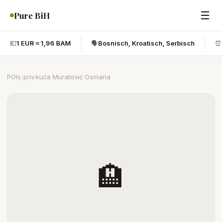
☰
Pure BiH
💶
1 EUR ≈ 1,96 BAM
🗣️
Bosnisch, Kroatisch, Serbisch
⏰
POIs
›
priv.kuća Muratović Osmana
🏨