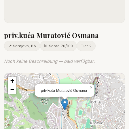
priv.kuća Muratović Osmana
📍 Sarajevo, BA
📊 Score 70/100
Tier 2
Noch keine Beschreibung — bald verfügbar.
+
×
−
priv.kuća Muratović Osmana