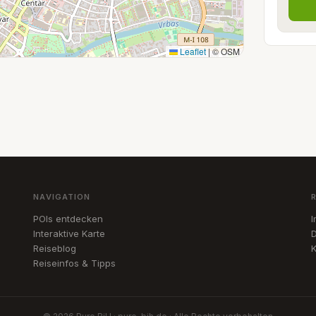
Leaflet
|
© OSM
NAVIGATION
POIs entdecken
Interaktive Karte
D
Reiseblog
K
Reiseinfos & Tipps