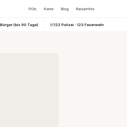
POIs
Karte
Blog
Reiseinfos
-Bürger (bis 90 Tage)
🆘
122 Polizei · 123 Feuerwehr · 124 Rettun