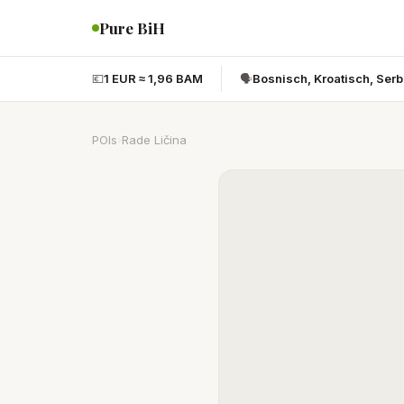
Pure BiH
💶
1 EUR ≈ 1,96 BAM
🗣️
Bosnisch, Kroatisch, Ser
POIs
›
Rade Ličina