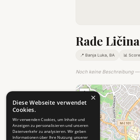
Rade Ličina
📍 Banja Luka, BA
📊 Scor
Noch keine Beschreibung — 
+
×
−
Diese Webseite verwendet
Cookies.
Wir verwenden Cookies, um Inhalte und
Anzeigen zu personalisieren und unseren
Datenverkehr zu analysieren. Wir geben
Informationen über Ihre Nutzung unserer