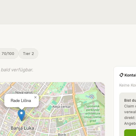
e 70/100
Tier 2
bald verfügbar.
📋 Konta
Keine Ko
×
Rade Ličina
Bist d
Claim 
verwal
direkt
Angeb