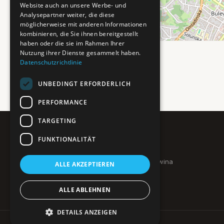
Website auch an unsere Werbe- und
Analysepartner weiter, die diese
möglicherweise mit anderen Informationen
kombinieren, die Sie ihnen bereitgestellt
haben oder die sie im Rahmen Ihrer
Nutzung ihrer Dienste gesammelt haben.
Datenschutzrichtlinie
UNBEDINGT ERFORDERLICH
PERFORMANCE
TARGETING
FUNKTIONALITÄT
Pure BiH
Authentisches Bosnien & Herzegowina
ALLE AKZEPTIEREN
Ein Teil des BTP Reise-Netzwerks.
ALLE ABLEHNEN
DETAILS ANZEIGEN