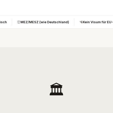
bisch
⏰
MEZ/MESZ (wie Deutschland)
🛂
Kein Visum für EU
🏛️