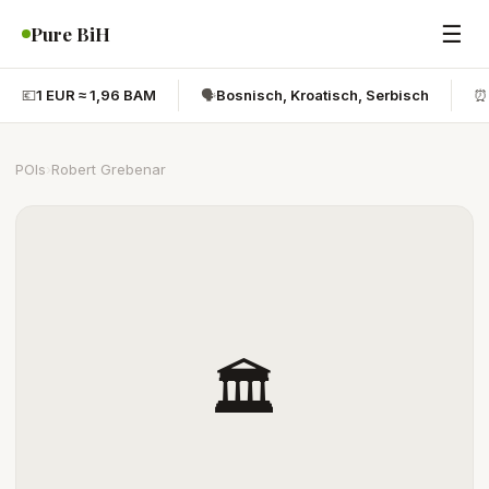
☰
Pure BiH
💶
1 EUR ≈ 1,96 BAM
🗣️
Bosnisch, Kroatisch, Serbisch
⏰
POIs
›
Robert Grebenar
🏛️