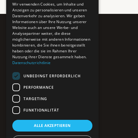
Wir verwenden Cookies, um Inhalte und
Anzeigen zu personalisieren und unseren
Datenverkehr zu analysieren. Wir geben
Informationen über Ihre Nutzung unserer
Website auch an unsere Werbe- und
Pure BiH
Analysepartner weiter, die diese
möglicherweise mit anderen Informationen
Authentisches Bosnien & Herzegowina
kombinieren, die Sie ihnen bereitgestellt
haben oder die sie im Rahmen Ihrer
Ein Teil des BTP Reise-Netzwerks.
Nutzung ihrer Dienste gesammelt haben.
Datenschutzrichtlinie
NAVIGATION
UNBEDINGT ERFORDERLICH
POIs entdecken
Interaktive Karte
PERFORMANCE
Reiseblog
Reiseinfos & Tipps
TARGETING
FUNKTIONALITÄT
RECHTLICHES
ALLE AKZEPTIEREN
Impressum
Datenschutz