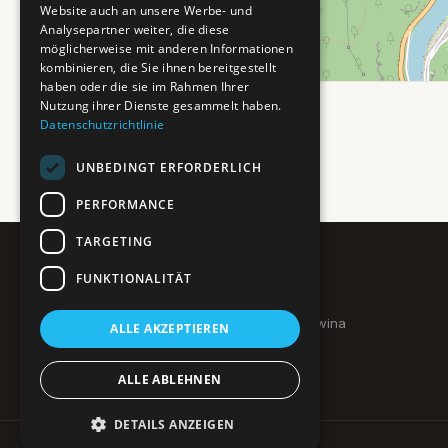
Website auch an unsere Werbe- und
Analysepartner weiter, die diese
möglicherweise mit anderen Informationen
kombinieren, die Sie ihnen bereitgestellt
haben oder die sie im Rahmen Ihrer
Nutzung ihrer Dienste gesammelt haben.
Datenschutzrichtlinie
UNBEDINGT ERFORDERLICH
PERFORMANCE
TARGETING
FUNKTIONALITÄT
Pure BiH
Authentisches Bosnien & Herzegowina
ALLE AKZEPTIEREN
Ein Teil des BTP Reise-Netzwerks.
ALLE ABLEHNEN
DETAILS ANZEIGEN