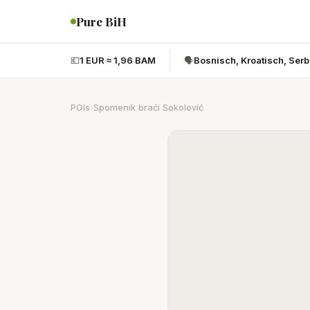
Pure BiH
💶
1 EUR ≈ 1,96 BAM
🗣️
Bosnisch, Kroatisch, Ser
POIs
›
Spomenik braći Sokolović