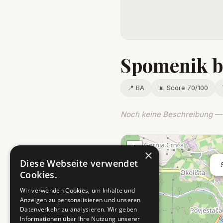
Spomenik b
📍 BA
📊 Score 70/100
Noch keine Beschreibung — 
+
×
−
Diese Webseite verwendet
Cookies.
Wir verwenden Cookies, um Inhalte und
Anzeigen zu personalisieren und unseren
Datenverkehr zu analysieren. Wir geben
Informationen über Ihre Nutzung unserer