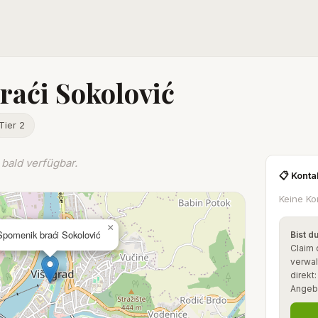
raći Sokolović
Tier 2
bald verfügbar.
📋 Konta
Keine Ko
×
Spomenik braći Sokolović
Bist d
Claim 
verwal
direkt
Angeb