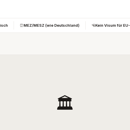
bisch
⏰
MEZ/MESZ (wie Deutschland)
🛂
Kein Visum für EU
🏛️