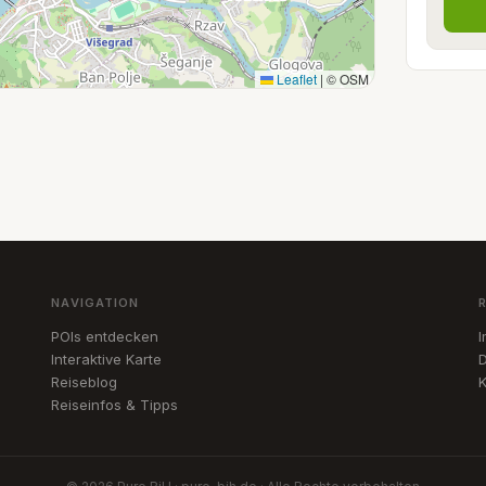
Leaflet
|
© OSM
NAVIGATION
POIs entdecken
Interaktive Karte
D
Reiseblog
K
Reiseinfos & Tipps