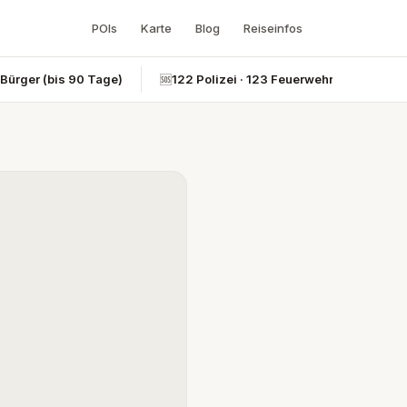
POIs
Karte
Blog
Reiseinfos
-Bürger (bis 90 Tage)
🆘
122 Polizei · 123 Feuerwehr · 124 Rettun