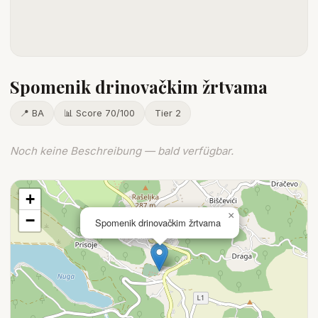
Spomenik drinovačkim žrtvama
📍 BA
📊 Score 70/100
Tier 2
Noch keine Beschreibung — bald verfügbar.
+
×
−
Spomenik drinovačkim žrtvama