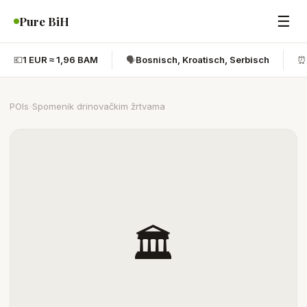
☰
Pure BiH
💶
1 EUR ≈ 1,96 BAM
🗣️
Bosnisch, Kroatisch, Serbisch
⏰
POIs
›
Spomenik drinovačkim žrtvama
🏛️