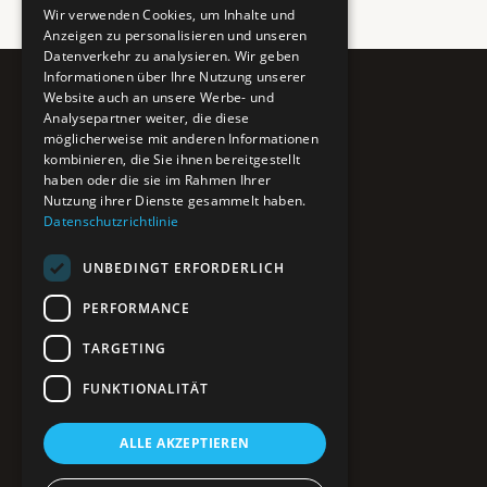
Wir verwenden Cookies, um Inhalte und
Anzeigen zu personalisieren und unseren
Datenverkehr zu analysieren. Wir geben
Informationen über Ihre Nutzung unserer
Website auch an unsere Werbe- und
Pure BiH
Analysepartner weiter, die diese
möglicherweise mit anderen Informationen
Authentisches Bosnien & Herzegowina
kombinieren, die Sie ihnen bereitgestellt
haben oder die sie im Rahmen Ihrer
Ein Teil des BTP Reise-Netzwerks.
Nutzung ihrer Dienste gesammelt haben.
Datenschutzrichtlinie
NAVIGATION
UNBEDINGT ERFORDERLICH
POIs entdecken
Interaktive Karte
PERFORMANCE
Reiseblog
Reiseinfos & Tipps
TARGETING
FUNKTIONALITÄT
RECHTLICHES
ALLE AKZEPTIEREN
Impressum
Datenschutz