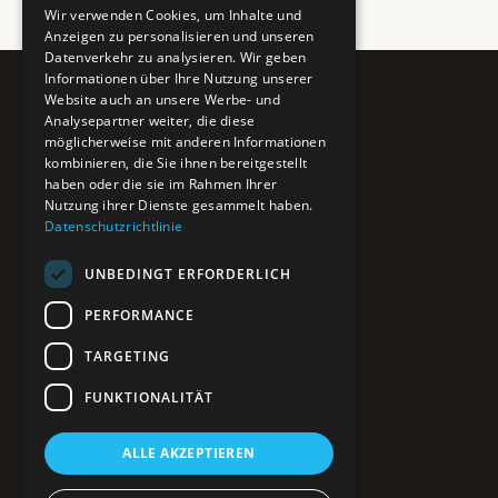
Wir verwenden Cookies, um Inhalte und
Anzeigen zu personalisieren und unseren
Datenverkehr zu analysieren. Wir geben
Informationen über Ihre Nutzung unserer
Website auch an unsere Werbe- und
Pure BiH
Analysepartner weiter, die diese
möglicherweise mit anderen Informationen
Authentisches Bosnien & Herzegowina
kombinieren, die Sie ihnen bereitgestellt
haben oder die sie im Rahmen Ihrer
Ein Teil des BTP Reise-Netzwerks.
Nutzung ihrer Dienste gesammelt haben.
Datenschutzrichtlinie
NAVIGATION
UNBEDINGT ERFORDERLICH
POIs entdecken
Interaktive Karte
PERFORMANCE
Reiseblog
Reiseinfos & Tipps
TARGETING
FUNKTIONALITÄT
RECHTLICHES
ALLE AKZEPTIEREN
Impressum
Datenschutz