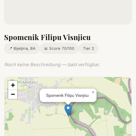
Spomenik Filipu Visnjicu
📍 Bijeljina, BA
📊 Score 70/100
Tier 2
Noch keine Beschreibung — bald verfügbar.
+
×
−
Spomenik Filipu Visnjicu