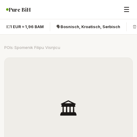
☰
Pure BiH
💶
1 EUR ≈ 1,96 BAM
🗣️
Bosnisch, Kroatisch, Serbisch
⏰
POIs
›
Spomenik Filipu Visnjicu
🏛️