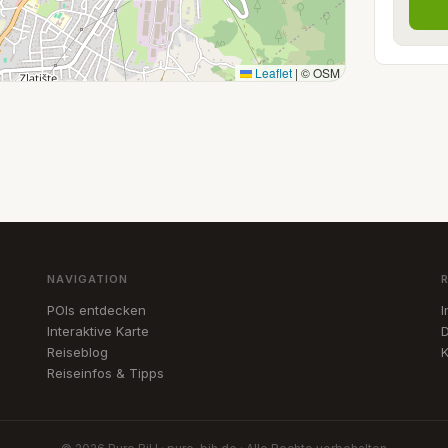
Leaflet
|
© OSM
NAVIGATION
POIs entdecken
Interaktive Karte
D
Reiseblog
K
Reiseinfos & Tipps