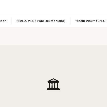
bisch
⏰
MEZ/MESZ (wie Deutschland)
🛂
Kein Visum für EU
🏛️