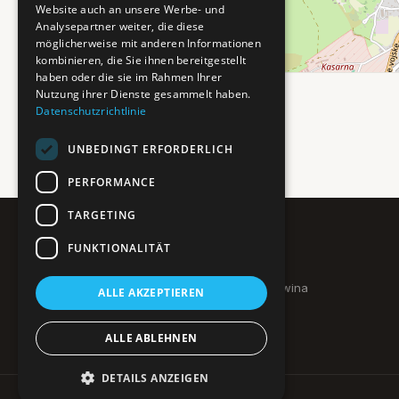
Website auch an unsere Werbe- und
Analysepartner weiter, die diese
möglicherweise mit anderen Informationen
kombinieren, die Sie ihnen bereitgestellt
haben oder die sie im Rahmen Ihrer
Nutzung ihrer Dienste gesammelt haben.
Datenschutzrichtlinie
UNBEDINGT ERFORDERLICH
PERFORMANCE
TARGETING
FUNKTIONALITÄT
Pure BiH
Authentisches Bosnien & Herzegowina
ALLE AKZEPTIEREN
Ein Teil des BTP Reise-Netzwerks.
ALLE ABLEHNEN
DETAILS ANZEIGEN