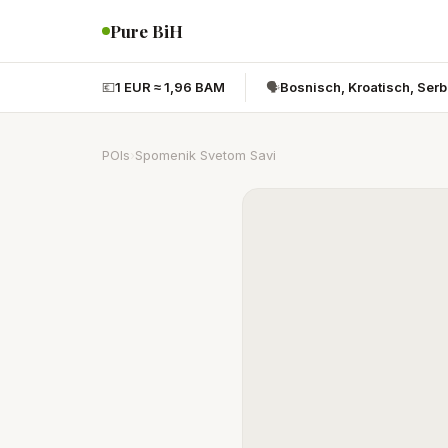
Pure BiH
💶
1 EUR ≈ 1,96 BAM
🗣️
Bosnisch, Kroatisch, Ser
POIs
›
Spomenik Svetom Savi