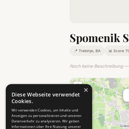
Spomenik S
📍 Trebinje, BA
📊 Score 7
Noch keine Beschreibung — 
+
×
−
Diese Webseite verwendet
Cookies.
Wir verwenden Cookies, um Inhalte und
Anzeigen zu personalisieren und unseren
Datenverkehr zu analysieren. Wir geben
Informationen über Ihre Nutzung unserer