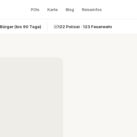
POIs
Karte
Blog
Reiseinfos
-Bürger (bis 90 Tage)
🆘
122 Polizei · 123 Feuerwehr · 124 Rettun