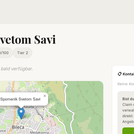
vetom Savi
0/100
Tier 2
bald verfügbar.
📋 Konta
Keine Ko
×
Spomenik Svetom Savi
Bist d
Claim 
verwal
direkt
Angeb