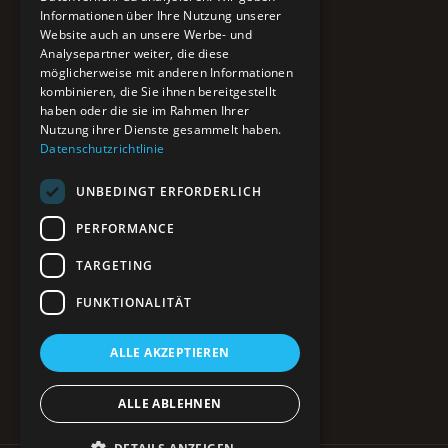
Informationen über Ihre Nutzung unserer
Website auch an unsere Werbe- und
Pure BiH
Analysepartner weiter, die diese
möglicherweise mit anderen Informationen
Authentisches Bosnien & Herzegowina
kombinieren, die Sie ihnen bereitgestellt
haben oder die sie im Rahmen Ihrer
Ein Teil des BTP Reise-Netzwerks.
Nutzung ihrer Dienste gesammelt haben.
Datenschutzrichtlinie
NAVIGATION
UNBEDINGT ERFORDERLICH
POIs entdecken
Interaktive Karte
PERFORMANCE
Reiseblog
Reiseinfos & Tipps
TARGETING
FUNKTIONALITÄT
RECHTLICHES
ALLE AKZEPTIEREN
Impressum
Datenschutz
Kontakt
ALLE ABLEHNEN