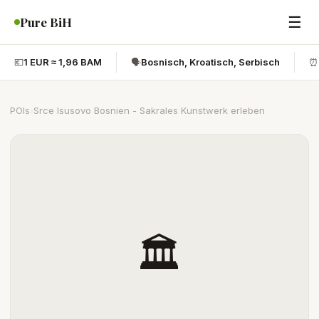
☰
Pure BiH
💶
1 EUR ≈ 1,96 BAM
🗣️
Bosnisch, Kroatisch, Serbisch
⏰
POIs
›
Srce Isusovo Bosnien - Sakrales Kunstwerk erleben
🏛️