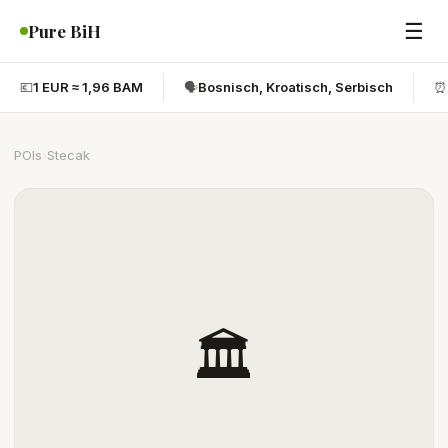
☰
Pure BiH
💶
1 EUR ≈ 1,96 BAM
🗣️
Bosnisch, Kroatisch, Serbisch
⏰
POIs
›
Stecak
🏛️