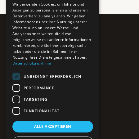
Wir verwenden Cookies, um Inhalte und
Anzeigen zu personalisieren und unseren
Datenverkehr zu analysieren. Wir geben
Informationen über Ihre Nutzung unserer
Website auch an unsere Werbe- und
Pure BiH
Analysepartner weiter, die diese
möglicherweise mit anderen Informationen
Authentisches Bosnien & Herzegowina
kombinieren, die Sie ihnen bereitgestellt
haben oder die sie im Rahmen Ihrer
Ein Teil des BTP Reise-Netzwerks.
Nutzung ihrer Dienste gesammelt haben.
Datenschutzrichtlinie
NAVIGATION
UNBEDINGT ERFORDERLICH
POIs entdecken
Interaktive Karte
PERFORMANCE
Reiseblog
Reiseinfos & Tipps
TARGETING
FUNKTIONALITÄT
RECHTLICHES
ALLE AKZEPTIEREN
Impressum
Datenschutz