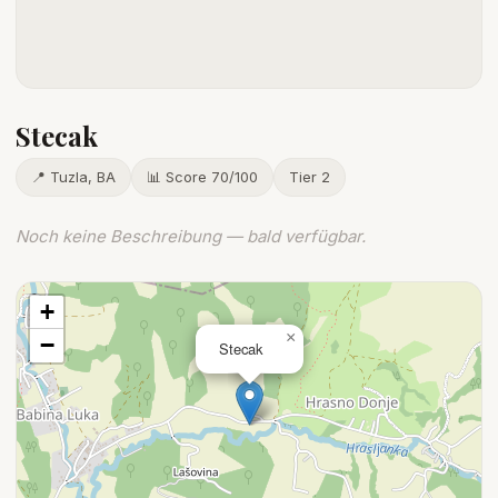
Stecak
📍 Tuzla, BA
📊 Score 70/100
Tier 2
Noch keine Beschreibung — bald verfügbar.
+
×
−
Stecak