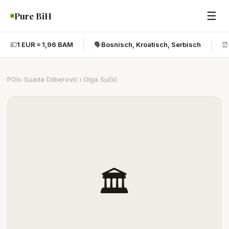
☰
Pure BiH
💶
1 EUR ≈ 1,96 BAM
🗣️
Bosnisch, Kroatisch, Serbisch
⏰
POIs
›
Suada Dilberović i Olga Sučić
🏛️