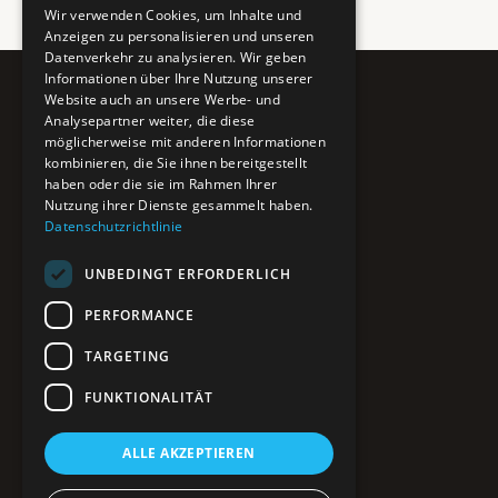
Wir verwenden Cookies, um Inhalte und
Anzeigen zu personalisieren und unseren
Datenverkehr zu analysieren. Wir geben
Informationen über Ihre Nutzung unserer
Website auch an unsere Werbe- und
Pure BiH
Analysepartner weiter, die diese
möglicherweise mit anderen Informationen
Authentisches Bosnien & Herzegowina
kombinieren, die Sie ihnen bereitgestellt
haben oder die sie im Rahmen Ihrer
Ein Teil des BTP Reise-Netzwerks.
Nutzung ihrer Dienste gesammelt haben.
Datenschutzrichtlinie
NAVIGATION
UNBEDINGT ERFORDERLICH
POIs entdecken
Interaktive Karte
PERFORMANCE
Reiseblog
Reiseinfos & Tipps
TARGETING
FUNKTIONALITÄT
RECHTLICHES
ALLE AKZEPTIEREN
Impressum
Datenschutz