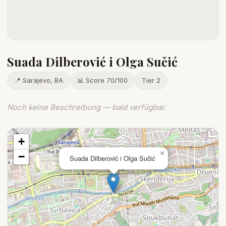
Suada Dilberović i Olga Sučić
📍 Sarajevo, BA
📊 Score 70/100
Tier 2
Noch keine Beschreibung — bald verfügbar.
+
×
−
Suada Dilberović i Olga Sučić