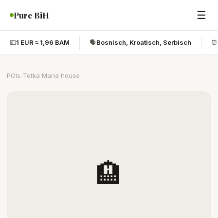
☰
Pure BiH
💶
1 EUR ≈ 1,96 BAM
🗣️
Bosnisch, Kroatisch, Serbisch
⏰
POIs
›
Tetka Mana house
🏨