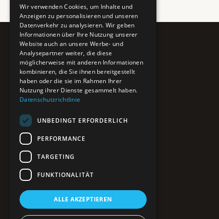
Wir verwenden Cookies, um Inhalte und
Anzeigen zu personalisieren und unseren
Datenverkehr zu analysieren. Wir geben
Informationen über Ihre Nutzung unserer
Website auch an unsere Werbe- und
Pure BiH
Analysepartner weiter, die diese
möglicherweise mit anderen Informationen
Authentisches Bosnien & Herzegowina
kombinieren, die Sie ihnen bereitgestellt
haben oder die sie im Rahmen Ihrer
Ein Teil des BTP Reise-Netzwerks.
Nutzung ihrer Dienste gesammelt haben.
Datenschutzrichtlinie
NAVIGATION
UNBEDINGT ERFORDERLICH
POIs entdecken
Interaktive Karte
PERFORMANCE
Reiseblog
Reiseinfos & Tipps
TARGETING
FUNKTIONALITÄT
RECHTLICHES
ALLE AKZEPTIEREN
Impressum
Datenschutz