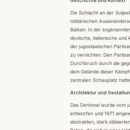
Geschichte und Kontext
Die Schlacht an der Sutje
militärischen Auseinander
Balkan. In der sogenannten
deutsche, italienische un
der jugoslawischen Partisa
zu vernichten. Den Partisa
Durchbruch durch die gegn
dem Gelände dieser Kämpfe
zentralen Schauplatz hatte
Architektur und Gestaltu
Das Denkmal wurde vom ju
entworfen und 1971 eingew
abstrakten, stark stilisie