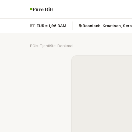
Pure BiH
💶
1 EUR ≈ 1,96 BAM
🗣️
Bosnisch, Kroatisch, Ser
POIs
›
Tjentište-Denkmal