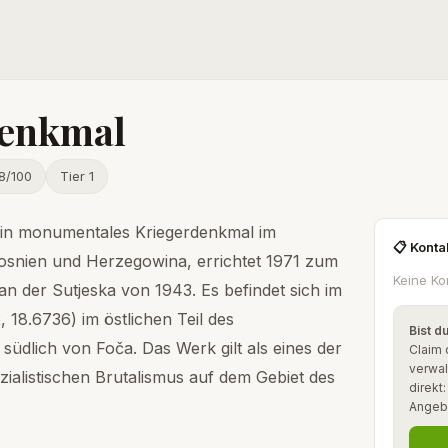
Denkmal
8/100
Tier 1
 ein monumentales Kriegerdenkmal im
📋 Konta
Bosnien und Herzegowina, errichtet 1971 zum
Keine Ko
n der Sutjeska von 1943. Es befindet sich im
, 18.6736) im östlichen Teil des
Bist d
südlich von Foča. Das Werk gilt als eines der
Claim 
verwal
zialistischen Brutalismus auf dem Gebiet des
direkt
Angeb