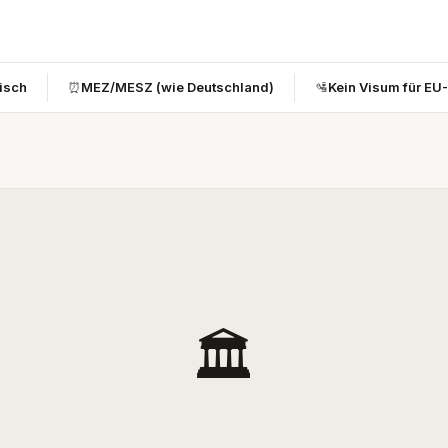
bisch
⏰
MEZ/MESZ (wie Deutschland)
🛂
Kein Visum für EU
🏛️