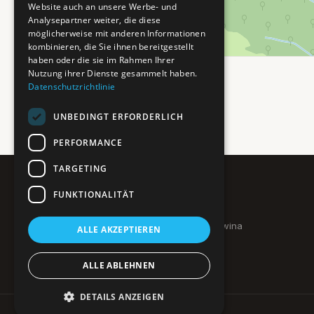
Website auch an unsere Werbe- und
Analysepartner weiter, die diese
möglicherweise mit anderen Informationen
kombinieren, die Sie ihnen bereitgestellt
haben oder die sie im Rahmen Ihrer
Nutzung ihrer Dienste gesammelt haben.
Datenschutzrichtlinie
UNBEDINGT ERFORDERLICH
PERFORMANCE
TARGETING
FUNKTIONALITÄT
Pure BiH
Authentisches Bosnien & Herzegowina
ALLE AKZEPTIEREN
Ein Teil des BTP Reise-Netzwerks.
ALLE ABLEHNEN
DETAILS ANZEIGEN