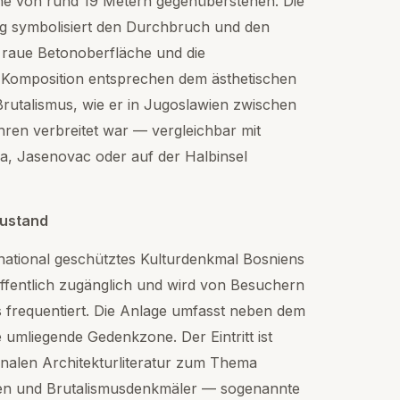
Höhe von rund 19 Metern gegenüberstehen. Die
ng symbolisiert den Durchbruch und den
 raue Betonoberfläche und die
Komposition entsprechen dem ästhetischen
Brutalismus, wie er in Jugoslawien zwischen
ren verbreitet war — vergleichbar mit
a, Jasenovac oder auf der Halbinsel
Zustand
 national geschütztes Kulturdenkmal Bosniens
öffentlich zugänglich und wird von Besuchern
s frequentiert. Die Anlage umfasst neben dem
mliegende Gedenkzone. Der Eintritt ist
ionalen Architekturliteratur zum Thema
ten und Brutalismusdenkmäler — sogenannte