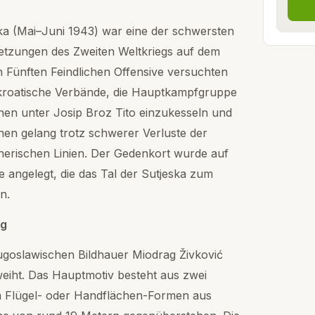
ska (Mai–Juni 1943) war eine der schwersten
setzungen des Zweiten Weltkriegs auf dem
 Fünften Feindlichen Offensive versuchten
d kroatische Verbände, die Hauptkampfgruppe
nen unter Josip Broz Tito einzukesseln und
nen gelang trotz schwerer Verluste der
erischen Linien. Der Gedenkort wurde auf
 angelegt, die das Tal der Sutjeska zum
n.
ng
goslawischen Bildhauer Miodrag Živković
eiht. Das Hauptmotiv besteht aus zwei
rten Flügel- oder Handflächen-Formen aus