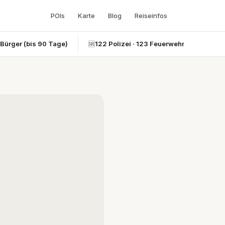
POIs
Karte
Blog
Reiseinfos
-Bürger (bis 90 Tage)
🆘
122 Polizei · 123 Feuerwehr · 124 Rettun