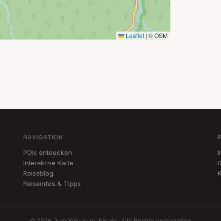
Leaflet
|
© OSM
NAVIGATION
POIs entdecken
Interaktive Karte
D
Reiseblog
K
Reiseinfos & Tipps
© 2026 Pure BiH · pure-bih.de · Alle Rechte vorbehalten