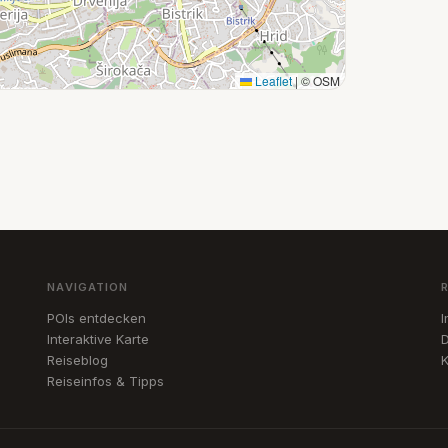
Leaflet
|
© OSM
NAVIGATION
POIs entdecken
Interaktive Karte
D
Reiseblog
K
Reiseinfos & Tipps