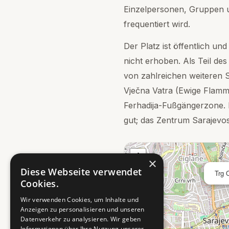
Einzelpersonen, Gruppen 
frequentiert wird.
Der Platz ist öffentlich und
nicht erhoben. Als Teil des
von zahlreichen weiteren S
Vječna Vatra (Ewige Flamm
Ferhadija-Fußgängerzone. 
gut; das Zentrum Sarajevos
+
×
−
Diese Webseite verwendet
Trg 
Cookies.
Wir verwenden Cookies, um Inhalte und
Anzeigen zu personalisieren und unseren
Datenverkehr zu analysieren. Wir geben
Informationen über Ihre Nutzung unserer