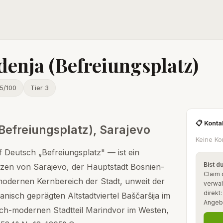
enja (Befreiungsplatz)
5/100
Tier 3
📋 Konta
Befreiungsplatz), Sarajevo
Keine Ko
 Deutsch „Befreiungsplatz" — ist ein
Bist d
rzen von Sarajevo, der Hauptstadt Bosnien-
Claim 
modernen Kernbereich der Stadt, unweit der
verwal
direkt
isch geprägten Altstadtviertel Baščaršija im
Angeb
ch-modernen Stadtteil Marindvor im Westen,