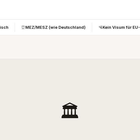
bisch
⏰
MEZ/MESZ (wie Deutschland)
🛂
Kein Visum für EU
🏛️