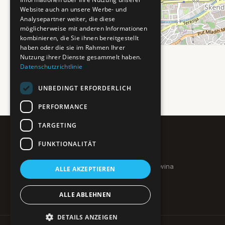
Website auch an unsere Werbe- und
Analysepartner weiter, die diese
möglicherweise mit anderen Informationen
kombinieren, die Sie ihnen bereitgestellt
haben oder die sie im Rahmen Ihrer
Nutzung ihrer Dienste gesammelt haben.
Datenschutzrichtlinie
UNBEDINGT ERFORDERLICH
PERFORMANCE
TARGETING
FUNKTIONALITÄT
Pure BiH
Authentisches Bosnien & Herzegowina
ALLE AKZEPTIEREN
Ein Teil des BTP Reise-Netzwerks.
ALLE ABLEHNEN
DETAILS ANZEIGEN