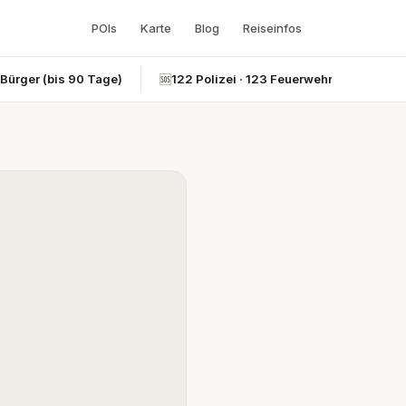
POIs
Karte
Blog
Reiseinfos
-Bürger (bis 90 Tage)
🆘
122 Polizei · 123 Feuerwehr · 124 Rettun