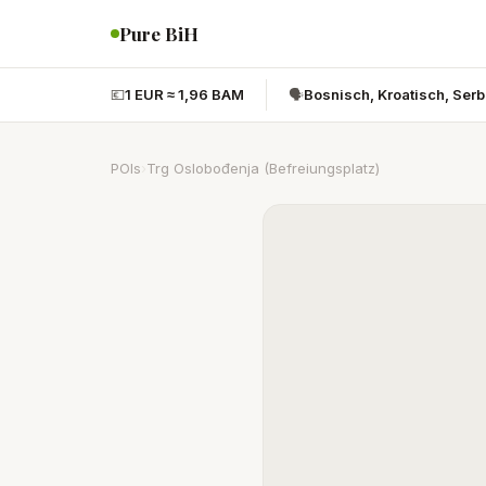
Pure BiH
💶
1 EUR ≈ 1,96 BAM
🗣️
Bosnisch, Kroatisch, Ser
POIs
›
Trg Oslobođenja (Befreiungsplatz)