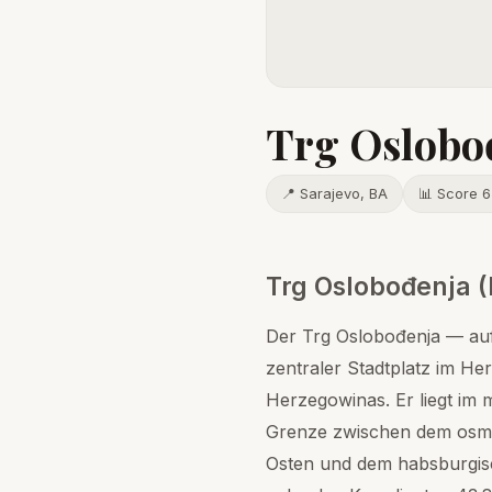
Trg Oslobođ
📍 Sarajevo, BA
📊 Score 6
Trg Oslobođenja (
Der Trg Oslobođenja — auf
zentraler Stadtplatz im He
Herzegowinas. Er liegt im 
Grenze zwischen dem osman
Osten und dem habsburgis