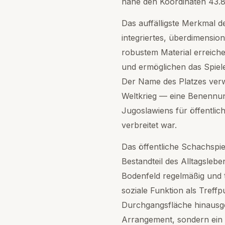
nahe den Koordinaten 43.8
Das auffälligste Merkmal de
integriertes, überdimensio
robustem Material erreich
und ermöglichen das Spiel
Der Name des Platzes verw
Weltkrieg — eine Benennung
Jugoslawiens für öffentlic
verbreitet war.
Das öffentliche Schachspie
Bestandteil des Alltagsleb
Bodenfeld regelmäßig und t
soziale Funktion als Treffp
Durchgangsfläche hinausge
Arrangement, sondern ein a