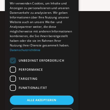
Wir verwenden Cookies, um Inhalte und
Anzeigen zu personalisieren und unseren
Datenverkehr zu analysieren. Wir geben
Informationen über Ihre Nutzung unserer
Website auch an unsere Werbe- und
Pure BiH
Analysepartner weiter, die diese
möglicherweise mit anderen Informationen
Authentisches Bosnien & Herzegowina
kombinieren, die Sie ihnen bereitgestellt
haben oder die sie im Rahmen Ihrer
Ein Teil des BTP Reise-Netzwerks.
Nutzung ihrer Dienste gesammelt haben.
Datenschutzrichtlinie
NAVIGATION
UNBEDINGT ERFORDERLICH
POIs entdecken
Interaktive Karte
PERFORMANCE
Reiseblog
Reiseinfos & Tipps
TARGETING
FUNKTIONALITÄT
RECHTLICHES
ALLE AKZEPTIEREN
Impressum
Datenschutz