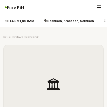
☰
Pure BiH
💶
1 EUR ≈ 1,96 BAM
🗣️
Bosnisch, Kroatisch, Serbisch
⏰
POIs
›
Tvrđava Srebrenik
🏛️