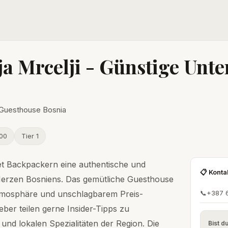
ja Mrcelji - Günstige Unte
t Guesthouse Bosnia
100
Tier 1
ietet Backpackern eine authentische und
📋 Konta
Herzen Bosniens. Das gemütliche Guesthouse
Atmosphäre und unschlagbarem Preis-
📞
+387 
eber teilen gerne Insider-Tipps zu
nd lokalen Spezialitäten der Region. Die
Bist d