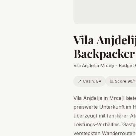
Vila Anjđeli
Backpacker
Vila Anjđelija Mrcelji - Budge
📍 Cazin, BA
📊 Score 90/
Vila Anjđelija in Mrcelji b
preiswerte Unterkunft im 
überzeugt mit familiärer 
Leistungs-Verhältnis. Gastg
versteckten Wanderrouten u