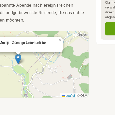
Claim 
tspannte Abende nach ereignisreichen
verwal
für budgetbewusste Reisende, die das echte
direkt
Angeb
ben möchten.
×
Mrcelji - Günstige Unterkunft für
Leaflet
|
© OSM