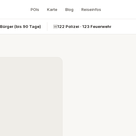
POIs
Karte
Blog
Reiseinfos
-Bürger (bis 90 Tage)
🆘
122 Polizei · 123 Feuerwehr · 124 Rettun