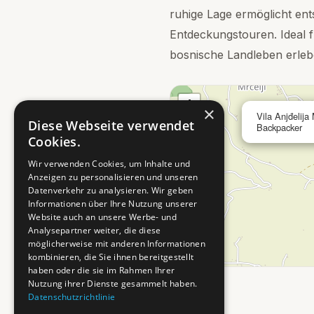
ruhige Lage ermöglicht en
Entdeckungstouren. Ideal 
bosnische Landleben erle
+
×
Vila Anjđelija 
−
Diese Webseite verwendet
Backpacker
Cookies.
Wir verwenden Cookies, um Inhalte und
Anzeigen zu personalisieren und unseren
Datenverkehr zu analysieren. Wir geben
Informationen über Ihre Nutzung unserer
Website auch an unsere Werbe- und
Analysepartner weiter, die diese
möglicherweise mit anderen Informationen
kombinieren, die Sie ihnen bereitgestellt
haben oder die sie im Rahmen Ihrer
Nutzung ihrer Dienste gesammelt haben.
Datenschutzrichtlinie