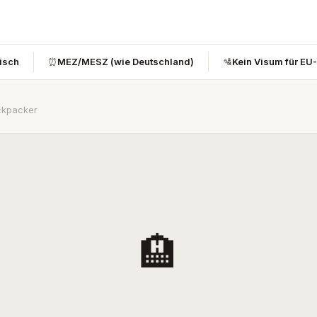
bisch
⏰
MEZ/MESZ (wie Deutschland)
🛂
Kein Visum für EU
ackpacker
🏨