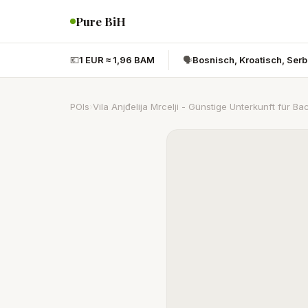
Pure BiH
💶
1 EUR ≈ 1,96 BAM
🗣️
Bosnisch, Kroatisch, Ser
POIs
›
Vila Anjđelija Mrcelji - Günstige Unterkunft für B