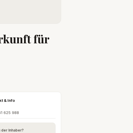
rkunft für
kt & Info
61 625 988
u der Inhaber?