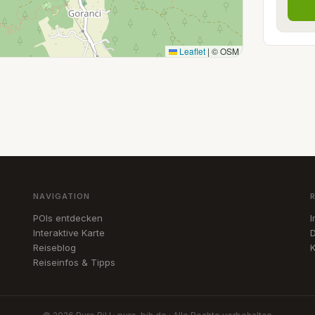
Leaflet
|
© OSM
NAVIGATION
POIs entdecken
Interaktive Karte
D
Reiseblog
K
Reiseinfos & Tipps