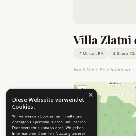
Villa Zlatni
📍 Mostar, BA
📊 Score 70/
Noch keine Beschreibung — 
+
×
−
Diese Webseite verwendet
Cookies.
Wir verwenden Cookies, um Inhalte und
Anzeigen zu personalisieren und unseren
Datenverkehr zu analysieren. Wir geben
Informationen über Ihre Nutzung unserer