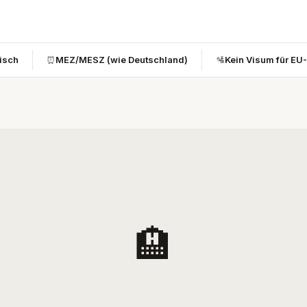
bisch
⏰
MEZ/MESZ (wie Deutschland)
🛂
Kein Visum für EU
🏨