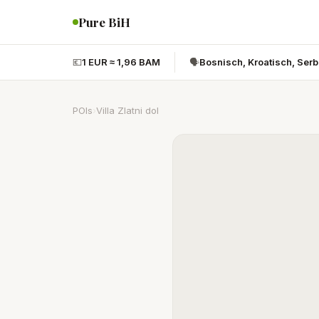
Pure BiH
💶
1 EUR ≈ 1,96 BAM
🗣️
Bosnisch, Kroatisch, Ser
POIs
›
Villa Zlatni dol