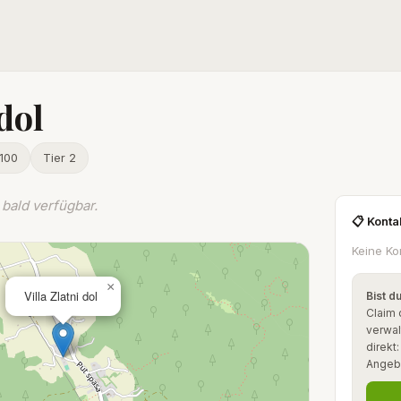
 dol
100
Tier 2
bald verfügbar.
📋 Konta
Keine Ko
×
Villa Zlatni dol
Bist d
Claim 
verwal
direkt
Angeb