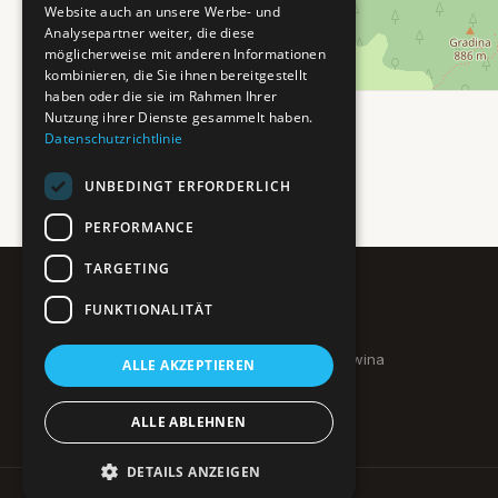
Website auch an unsere Werbe- und
Analysepartner weiter, die diese
möglicherweise mit anderen Informationen
kombinieren, die Sie ihnen bereitgestellt
haben oder die sie im Rahmen Ihrer
Nutzung ihrer Dienste gesammelt haben.
Datenschutzrichtlinie
UNBEDINGT ERFORDERLICH
PERFORMANCE
TARGETING
FUNKTIONALITÄT
Pure BiH
Authentisches Bosnien & Herzegowina
ALLE AKZEPTIEREN
Ein Teil des BTP Reise-Netzwerks.
ALLE ABLEHNEN
DETAILS ANZEIGEN