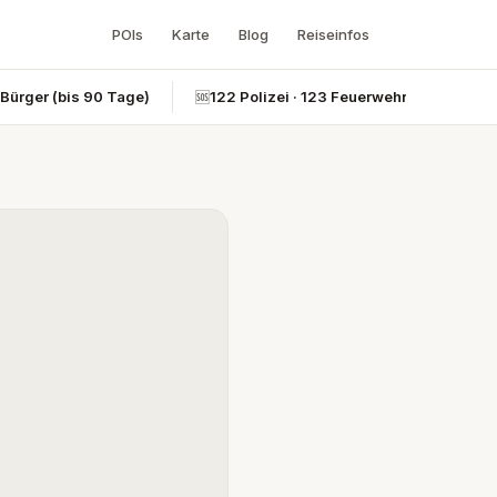
POIs
Karte
Blog
Reiseinfos
-Bürger (bis 90 Tage)
🆘
122 Polizei · 123 Feuerwehr · 124 Rettun