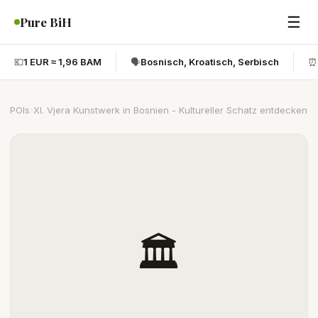
☰
Pure BiH
💶
1 EUR ≈ 1,96 BAM
🗣️
Bosnisch, Kroatisch, Serbisch
⏰
POIs
›
XI. Vjera Kunstwerk in Bosnien - Kultureller Schatz entdecken
🏛️