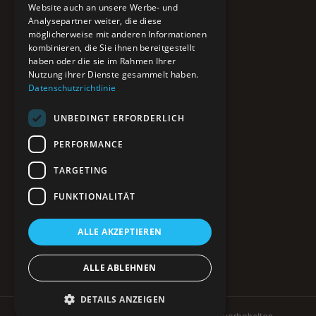
Website auch an unsere Werbe- und
Pure BiH
Analysepartner weiter, die diese
möglicherweise mit anderen Informationen
Authentisches Bosnien & Herzegowina
kombinieren, die Sie ihnen bereitgestellt
haben oder die sie im Rahmen Ihrer
Ein Teil des BTP Reise-Netzwerks.
Nutzung ihrer Dienste gesammelt haben.
Datenschutzrichtlinie
NAVIGATION
UNBEDINGT ERFORDERLICH
POIs entdecken
Interaktive Karte
PERFORMANCE
Reiseblog
Reiseinfos & Tipps
TARGETING
FUNKTIONALITÄT
RECHTLICHES
ALLE AKZEPTIEREN
Impressum
Datenschutz
Kontakt
ALLE ABLEHNEN
DETAILS ANZEIGEN