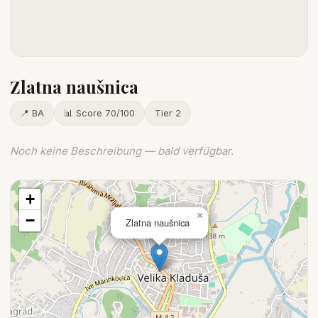
Zlatna naušnica
📍 BA
📊 Score 70/100
Tier 2
Noch keine Beschreibung — bald verfügbar.
+
×
−
Zlatna naušnica