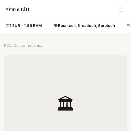
☰
Pure BiH
💶
1 EUR ≈ 1,96 BAM
🗣️
Bosnisch, Kroatisch, Serbisch
⏰
POIs
›
Zlatna naušnica
🏛️