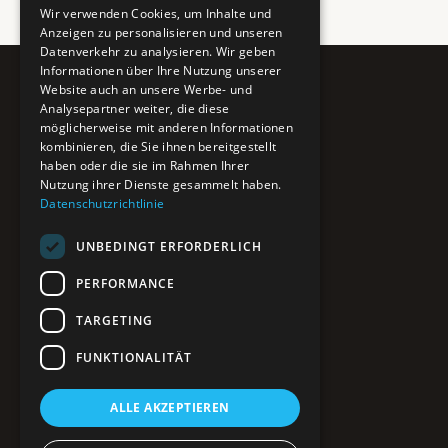
Wir verwenden Cookies, um Inhalte und
Anzeigen zu personalisieren und unseren
Datenverkehr zu analysieren. Wir geben
Informationen über Ihre Nutzung unserer
Website auch an unsere Werbe- und
Pure BiH
Analysepartner weiter, die diese
möglicherweise mit anderen Informationen
Authentisches Bosnien & Herzegowina
kombinieren, die Sie ihnen bereitgestellt
haben oder die sie im Rahmen Ihrer
Ein Teil des BTP Reise-Netzwerks.
Nutzung ihrer Dienste gesammelt haben.
Datenschutzrichtlinie
NAVIGATION
UNBEDINGT ERFORDERLICH
POIs entdecken
Interaktive Karte
PERFORMANCE
Reiseblog
Reiseinfos & Tipps
TARGETING
FUNKTIONALITÄT
RECHTLICHES
ALLE AKZEPTIEREN
Impressum
Datenschutz